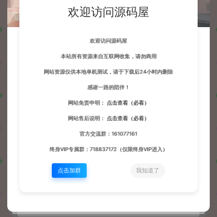
欢迎访问源码屋
源码屋
寄售资源
本站自用同款游戏大厅
https://wd.51boshao.vip/57971/jszy/
欢迎访问源码屋
本站所有资源来自互联网收集，请勿商用
网站资源仅供本地单机测试，请于下载后24小时内删除
感谢一路的陪伴！
波少
网站默认解压密码：www.51boshao.com
生成海
网站免责申明：
点击查看（必看）
网站售后说明：
点击查看（必看）
官方交流群：161077161
上一篇：
下一篇：
终身VIP专属群：718837172（仅限终身VIP进入）
卡牌回合手游【次元乱斗平台币内购完整版】最新整理单机一键即玩镜像端+Linux手工服务端+管理后台+GM授权后台+安卓苹果双端+前后端全套源码+详细搭建教程
战神引擎传奇手游【180战龍传奇-摸摸登录器免授权】最新整理Win系复古服务端+安卓苹果双端+GM授权物品后台+详细搭建教程
点击加群
我知道了
常见问题