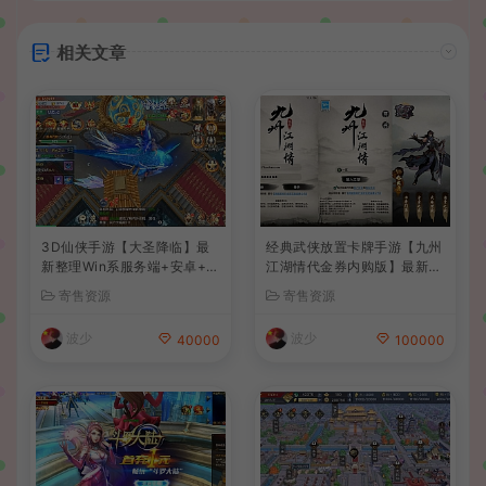
相关文章
3D仙侠手游【大圣降临】最
经典武侠放置卡牌手游【九州
新整理Win系服务端+安卓+C
江湖情代金券内购版】最新整
DK授权后台+详细搭建教程
理单机一键即玩镜像端+Linu
寄售资源
寄售资源
+前后端全套源码
x手工服务端+安卓苹果双端+
CDK授权后台+详细搭建教程
波少
波少
40000
100000