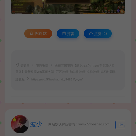
收藏 (2)
打赏
点赞 (
2
)
源码屋
页游资源
典藏三国页游【新龙将2之斗将魂完美双绝四
圣版】最新整理Win系服务端+开区教程+加武将教程+充值教程+详细外网搭
建教程
https://wd.51boshao.vip/54851/yyym/
波少
网站默认解压密码：www.51boshao.com
生成海