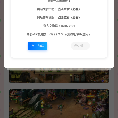
感谢一路的陪伴！
网站免责申明：
点击查看（必看）
网站售后说明：
点击查看（必看）
官方交流群：161077161
终身VIP专属群：718837172（仅限终身VIP进入）
点击加群
我知道了