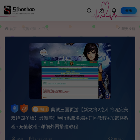
登录
首页
页游资源
正文
我要投稿
典藏三国页游【新龙将2之斗将魂完美
#
热门
双绝四圣版】最新整理Win系服务端+开区教程+加武将教
程+充值教程+详细外网搭建教程
波少
2025-08-28
10,626