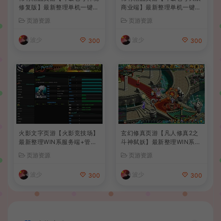
修复版】最新整理单机一键即
商业端】最新整理单机一键即
玩镜像端+Linux手工服务端
玩镜像端+Linux手工服务端
页游资源
页游资源
+管理后台+详细搭建教程
+管理后台+详细搭建教程+视
频教程
波少
波少
300
300
火影文字页游【火影竞技场】
玄幻修真页游【凡人修真2之
最新整理WIN系服务端+管理
斗神弑妖】最新整理WIN系服
后台+详细搭建教程
务端+GM工具+详细搭建教程
页游资源
页游资源
+外网教程
波少
波少
300
300