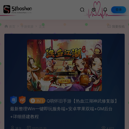
登录
首页
手游资源
正文
我要投稿
Q萌怀旧手游【热血江湖神武修复版】
#
热门
最新整理Win一键即玩服务端+安卓苹果双端+GM后台
+详细搭建教程
波少
2021-12-10
4,621