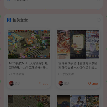
相关文章
MT3换皮MH【天穹西游】最
宫斗养成手游【盛世芳華多区
新整理Linux手工服务端+安
跨服代金券本地优化版】最新
卓苹果双端+GM后台+详细搭
整理单机一键即玩端+Linux
手游资源
手游资源
建教程+全套源码+视频教程
手工服务端+CDK授权后台
+安卓+详细搭建教程
波少
波少
300
300