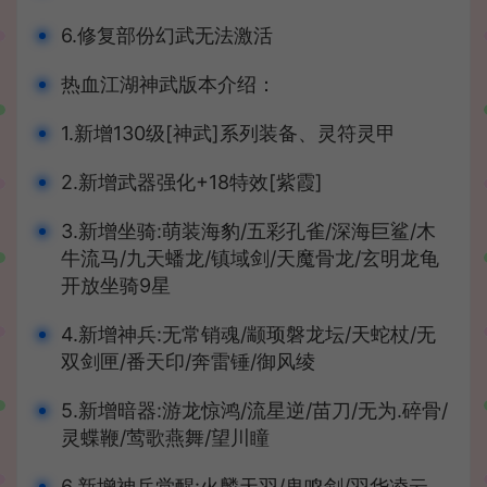
6.修复部份幻武无法激活
热血江湖神武版本介绍：
1.新增130级[神武]系列装备、灵符灵甲
2.新增武器强化+18特效[紫霞]
3.新增坐骑:萌装海豹/五彩孔雀/深海巨鲨/木
牛流马/九天蟠龙/镇域剑/天魔骨龙/玄明龙龟
开放坐骑9星
4.新增神兵:无常销魂/颛顼磐龙坛/天蛇杖/无
双剑匣/番天印/奔雷锤/御风绫
5.新增暗器:游龙惊鸿/流星逆/苗刀/无为.碎骨/
灵蝶鞭/莺歌燕舞/望川瞳
6.新增神兵觉醒:火麟天羽/鬼鸣剑/羽华凌云