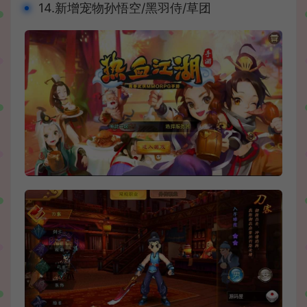
14.新增宠物孙悟空/黑羽侍/草团