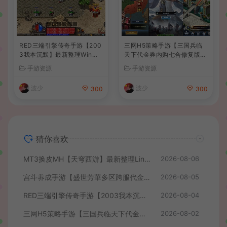
RED三端引擎传奇手游【200
三网H5策略手游【三国兵临
3我本沉默】最新整理Win系
天下代金券内购七合修复版】
服务端+安卓苹果PC三端+详
最新整理单机一键即玩镜像端
手游资源
手游资源
细搭建教程
+Linux手工服务端+管理后台
+GM授权后台+简易安卓客户
波少
波少
300
300
端+详细搭建教程+视频教程
猜你喜欢
MT3换皮MH【天穹西游】最新整理Linux手工服务端+安卓苹果双端+GM后台+详细搭建教程+全套源码+视频教程
2026-08-06
宫斗养成手游【盛世芳華多区跨服代金券本地优化版】最新整理单机一键即玩端+Linux手工服务端+CDK授权后台+安卓+详细搭建教程
2026-08-05
RED三端引擎传奇手游【2003我本沉默】最新整理Win系服务端+安卓苹果PC三端+详细搭建教程
2026-08-04
三网H5策略手游【三国兵临天下代金券内购七合修复版】最新整理单机一键即玩镜像端+Linux手工服务端+管理后台+GM授权后台+简易安卓客户端+详细搭建教程+视频教程
2026-08-02