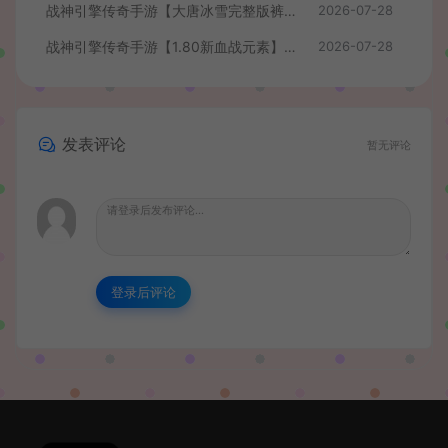
战神引擎传奇手游【大唐冰雪完整版裤衩7.0免授权】最新整理Win系特色服务端+GM授权后台+安卓苹果双端+详细搭建教程
2026-07-28
战神引擎传奇手游【1.80新血战元素】最新整理Win系特色服务端+安卓+GM授权物品后台+详细搭建教程
2026-07-28
发表评论
暂无评论
登录后评论