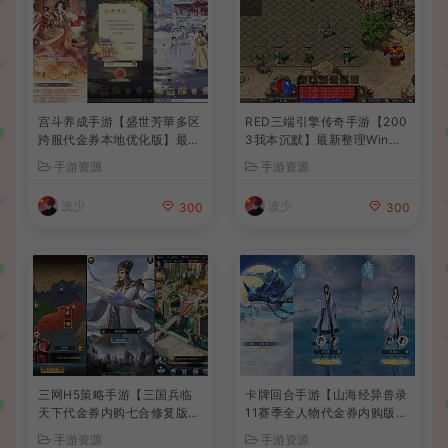
宫斗养成手游【盛世芳華多区
RED三端引擎传奇手游【200
跨服代金券本地优化版】最新
3我本沉默】最新整理Win系
整理单机一键即玩端+Linux
服务端+安卓苹果PC三端+详
手游资源
手游资源
手工服务端+CDK授权后台
细搭建教程
+安卓+详细搭建教程
波少
波少
300
300
三网H5策略手游【三国兵临
卡牌回合手游【山海经异兽录
天下代金券内购七合修复版】
11赛季全人物代金券内购版】
最新整理单机一键即玩镜像端
最新整理WIN系服务端+授权
手游资源
手游资源