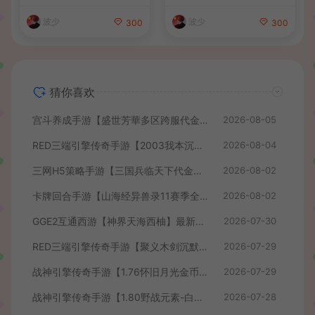
+Linux手工服务端+管理后台
GM后台+管理后台+热更修改
+GM授权后台+简易安卓客户
工具+安卓+详细搭建教程
波少
波少
300
300
端+详细搭建教程+视频教程
猜你喜欢
宫斗养成手游【盛世芳華多区跨服代金券本地优化版】最新整理单机一键即玩端+Linux手工服务端+CDK授权后台+安卓+详细搭建教程
2026-08-05
RED三端引擎传奇手游【2003我本沉默】最新整理Win系服务端+安卓苹果PC三端+详细搭建教程
2026-08-04
三网H5策略手游【三国兵临天下代金券内购七合修复版】最新整理单机一键即玩镜像端+Linux手工服务端+管理后台+GM授权后台+简易安卓客户端+详细搭建教程+视频教程
2026-08-02
卡牌回合手游【山海经异兽录11赛季全人物代金券内购版】最新整理WIN系服务端+授权GM后台+管理后台+热更修改工具+安卓+详细搭建教程
2026-08-02
GGE2互通西游【神界天海西柚】最新整理Win系服务端+安卓苹果PC三端+内置GM工具+全套源码+详细搭建教程+视频教程
2026-07-30
RED三端引擎传奇手游【聚义木剑沉默高仿嘟嘟沉默】最新整理Win系服务端+安卓苹果PC三端+详细搭建教程
2026-07-29
战神引擎传奇手游【1.76怀旧月光金币版】最新整理Win系复古服务端+安卓苹果双端+GM授权物品后台+详细搭建教程
2026-07-29
战神引擎传奇手游【1.80野战元素-白猪7.2免授权】最新整理Win系特色服务端+安卓+GM授权物品后台+详细搭建教程
2026-07-28