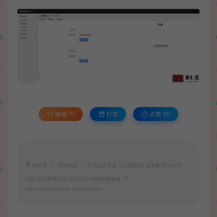
收藏 (1)
打赏
点赞 (
0
)
源码屋
手游资源
大话回合手游【无涯西游】最新整理Linux手
工端+安卓苹果双端+定制后台+详细搭建教程
https://wd.51boshao.vip/529/syym/