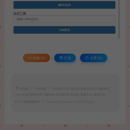
收藏 (0)
打赏
点赞 (
0
)
源码屋
手游资源
Q萌回合手游【星辰巨龙敖丙全套】最新整理
Linux本地注册商业手工服务端+文本修改本地全套+宠物宝宝+修复已知
BUG+详细搭建教程
https://wd.51boshao.vip/5258/syym/