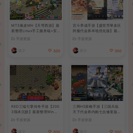
MT3换皮MH【天穹西游】最
宫斗养成手游【盛世芳華多区
新整理Linux手工服务端+安
跨服代金券本地优化版】最新
卓苹果双端+GM后台+详细搭
整理单机一键即玩端+Linux
手游资源
手游资源
建教程+全套源码+视频教程
手工服务端+CDK授权后台
+安卓+详细搭建教程
波少
波少
300
300
RED三端引擎传奇手游【200
三网H5策略手游【三国兵临
3我本沉默】最新整理Win系
天下代金券内购七合修复版】
服务端+安卓苹果PC三端+详
最新整理单机一键即玩镜像端
手游资源
手游资源
细搭建教程
+Linux手工服务端+管理后台
+GM授权后台+简易安卓客户
波少
波少
300
300