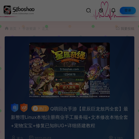
登录
首页
手游资源
正文
我要投稿
Q萌回合手游【星辰巨龙敖丙全套】最
#
热门
新整理Linux本地注册商业手工服务端+文本修改本地全套
+宠物宝宝+修复已知BUG+详细搭建教程
波少
2022-01-03
3,283