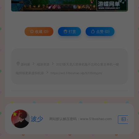
收藏 (0)
打赏
点赞 (
0
)
源码屋
端游资源
2021新天龙八部单机版不忘初心复古单机一键
端持续更新虚拟机游
https://wd.51boshao.vip/5239/dyym/
波少
网站默认解压密码：www.51boshao.com
生成海