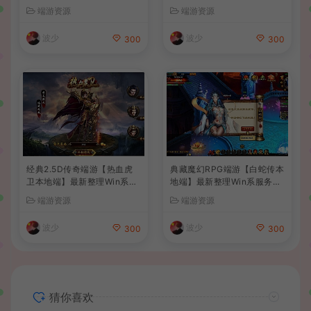
服务端+PC客户端+GM后台
Win系服务端+PC客户端+G
端游资源
端游资源
+详细搭建教程
M工具+详细搭建教程
波少
波少
300
300
经典2.5D传奇端游【热血虎
典藏魔幻RPG端游【白蛇传本
卫本地端】最新整理Win系服
地端】最新整理Win系服务端
务端+PC客户端+详细搭建教
+PC客户端+GM工具+详细搭
端游资源
端游资源
程
建教程
波少
波少
300
300
猜你喜欢