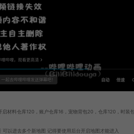
直接开启材料仓库120，账户仓库16，宠物背包20，仓库120，时装
查看 可以进去多个新地图 记得要使用后台开启地图才能进入