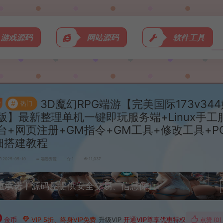
游戏源码
网站源码
软件工具
3D魔幻RPG端游【完美国际173v34
#
热门
版】最新整理单机一键即玩服务端+Linux手工
台+网页注册+GM指令+GM工具+修改工具+P
细搭建教程
2025-05-10
端游资源
1
11,037
重承诺
丨源码屋提供安全交易、信息保真!
0
金币
VIP 5折、终身VIP免费
升级VIP
开通VIP尊享优惠特权
点赞 (
0
)