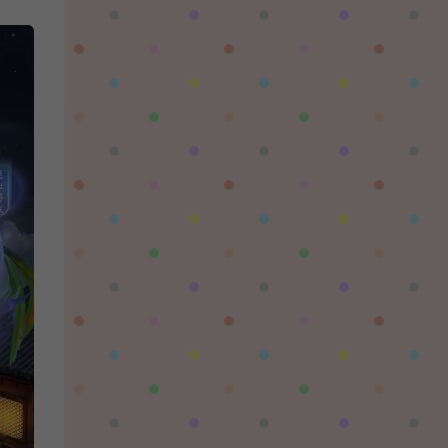
陌✨离殇：
问一下这个游戏代金券叫什么呢？GM后台搜不
到啊