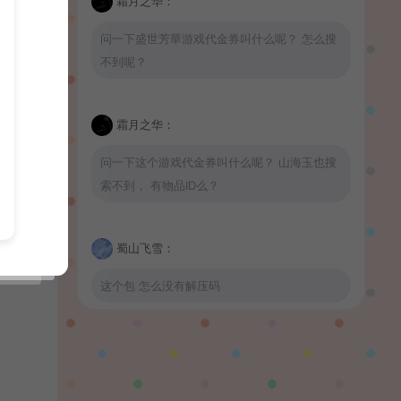
霜月之华：
问一下盛世芳華游戏代金券叫什么呢？ 怎么搜
不到呢？
霜月之华：
问一下这个游戏代金券叫什么呢？ 山海玉也搜
索不到， 有物品ID么？
蜀山飞雪：
这个包 怎么没有解压码
波少：
山海玉