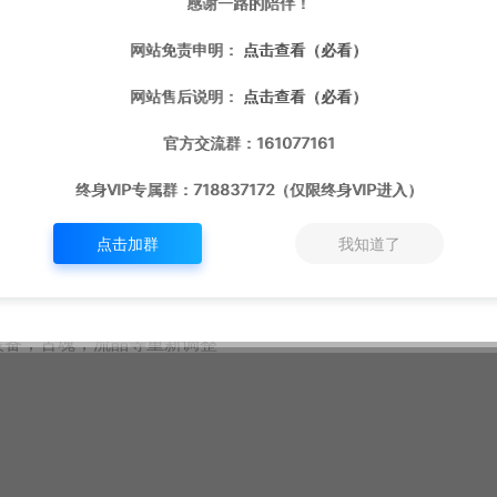
感谢一路的陪伴！
网站免责申明：
点击查看（必看）
网站售后说明：
点击查看（必看）
官方交流群：161077161
终身VIP专属群：718837172（仅限终身VIP进入）
步官方属性[感谢群友宏运修改以及分享的文件]
点击加群
我知道了
石[78141]，峻屹之石[78142]，浮屠之石[78143]，万嶙之石
，装备，古魂，流晶等重新调整