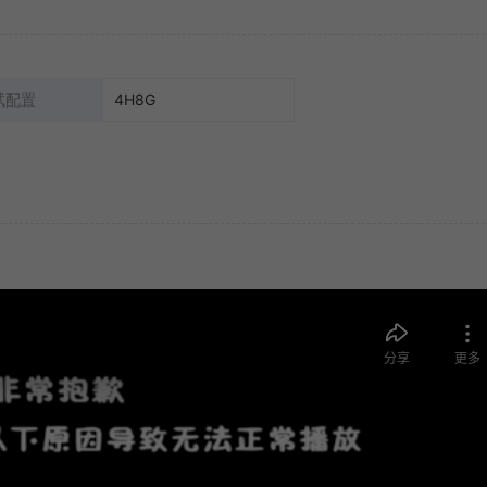
试配置
4H8G