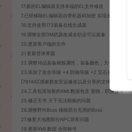
17.新的EL编辑器支持本端的EL文件修改
7.已经移除EL编辑器自带机器码加密 实现永久使用
18.支持使用173装备在线生成器
19.调整全部GM武器改成全职业可以装备
20.更新客户端的文件
21.更新登录界面
22.调整18品装备精炼属性，装备颜色，天书天下同
23.添加了攻击等级 +4 防御等级 +2 宝石分别是般若之
[78144][感谢群友宏运修改以及分享的文件]
24.工具包添加新的XML数据包含 宠物，职业技能
25.修正天书 天下无法精炼的问题
26.调整野外Boss 移除部分无用的Boss
27.修复大地图部分NPC异常问题
28.更新XML数据 全部称号