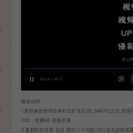
修改说明：
1.更新修改使用任务栏位扩充石[ID_34675]之后 
200，包囊96 直接开满
2.更新时空使者 无忧 增加几个功能 自行进入游戏