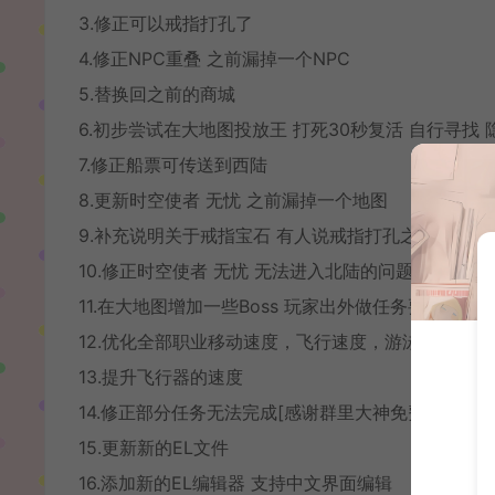
3.修正可以戒指打孔了
4.修正NPC重叠 之前漏掉一个NPC
5.替换回之前的商城
6.初步尝试在大地图投放王 打死30秒复活 自行寻找
7.修正船票可传送到西陆
8.更新时空使者 无忧 之前漏掉一个地图
9.补充说明关于戒指宝石 有人说戒指打孔之后找不
10.修正时空使者 无忧 无法进入北陆的问题
11.在大地图增加一些Boss 玩家出外做任务要小心 
12.优化全部职业移动速度，飞行速度，游泳速度
13.提升飞行器的速度
14.修正部分任务无法完成[感谢群里大神免费共享的文
15.更新新的EL文件
16.添加新的EL编辑器 支持中文界面编辑