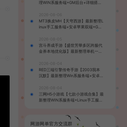
理WIN系服务端+GM后台+详细搭建
教程
2026-08-06
MT3换皮MH【天穹西游】最新整理L
inux手工服务端+安卓苹果双端+GM
后台+详细搭建教程+全套源码+视频
教程
2026-08-05
宫斗养成手游【盛世芳華多区跨服代
金券本地优化版】最新整理单机一键
即玩端+Linux手工服务端+CDK授权
后台+安卓+详细搭建教程
2026-08-04
RED三端引擎传奇手游【2003我本
沉默】最新整理Win系服务端+安卓苹
果PC三端+详细搭建教程
2026-08-04
三网H5小游戏【七款小游戏合集】最
新整理WIN系服务端+Linux手工服务
端+详细搭建教程
网游网单官方交流群