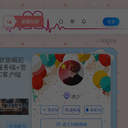
关于我们
资源问答
登录
我要投稿
4妖族崛起
服务端+管
C客户端
波少
升级会员
联系Ta
关注Ta
发私信
进入TA的商铺
收藏 (1)