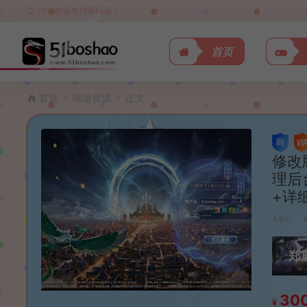
HI，欢迎来到源码屋！
首页
首页
端游资源
正文
修改
理后
+详
波少
郑
30
¥