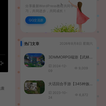
分享最新WordPress教程共同学
习，共同进步，共同成长！
QQ交流群
热门文章
2026年8月8日 星期六
3DMMORPG端游【武林外传之江湖缘起】最新整理单机一键即玩镜像端+Linux手工服务端+GM工具+网页注册+PC客户端+详细搭建教程
2024-12-
9,009
09
大话回合手游【345种族切换】最新整理WIN系服务端+安卓PC互通客户端+详细搭建教程+视频教程+全套源码
包囊
2023-10-
6,872
24