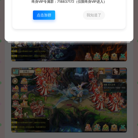
终身VIP专属群：718837172（仅限终身VIP进入）
点击加群
我知道了