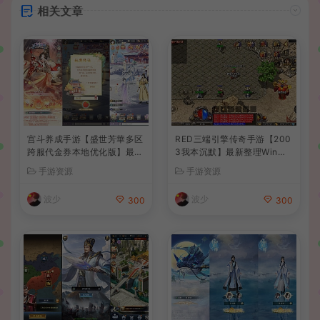
相关文章
宫斗养成手游【盛世芳華多区
RED三端引擎传奇手游【200
跨服代金券本地优化版】最新
3我本沉默】最新整理Win系
整理单机一键即玩端+Linux
服务端+安卓苹果PC三端+详
手游资源
手游资源
手工服务端+CDK授权后台
细搭建教程
+安卓+详细搭建教程
波少
波少
300
300