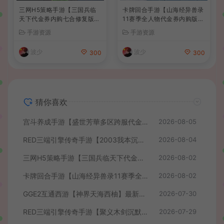
三网H5策略手游【三国兵临
卡牌回合手游【山海经异兽录
天下代金券内购七合修复版】
11赛季全人物代金券内购版】
最新整理单机一键即玩镜像端
最新整理WIN系服务端+授权
手游资源
手游资源
+Linux手工服务端+管理后台
GM后台+管理后台+热更修改
+GM授权后台+简易安卓客户
工具+安卓+详细搭建教程
波少
波少
300
300
端+详细搭建教程+视频教程
猜你喜欢
宫斗养成手游【盛世芳華多区跨服代金券本地优化版】最新整理单机一键即玩端+Linux手工服务端+CDK授权后台+安卓+详细搭建教程
2026-08-05
RED三端引擎传奇手游【2003我本沉默】最新整理Win系服务端+安卓苹果PC三端+详细搭建教程
2026-08-04
三网H5策略手游【三国兵临天下代金券内购七合修复版】最新整理单机一键即玩镜像端+Linux手工服务端+管理后台+GM授权后台+简易安卓客户端+详细搭建教程+视频教程
2026-08-02
卡牌回合手游【山海经异兽录11赛季全人物代金券内购版】最新整理WIN系服务端+授权GM后台+管理后台+热更修改工具+安卓+详细搭建教程
2026-08-02
GGE2互通西游【神界天海西柚】最新整理Win系服务端+安卓苹果PC三端+内置GM工具+全套源码+详细搭建教程+视频教程
2026-07-30
RED三端引擎传奇手游【聚义木剑沉默高仿嘟嘟沉默】最新整理Win系服务端+安卓苹果PC三端+详细搭建教程
2026-07-29