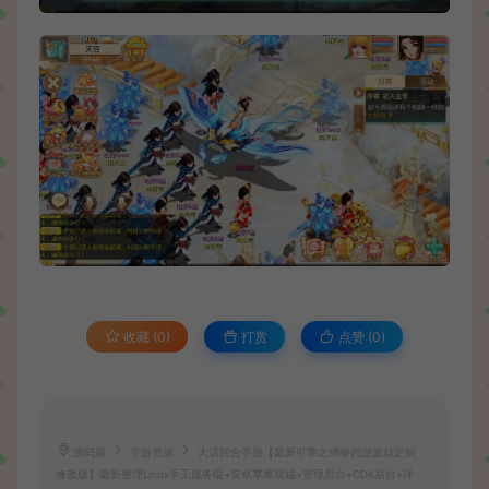
收藏 (0)
打赏
点赞 (
0
)
源码屋
手游资源
大话回合手游【最新引擎之缥缈西游渡劫定制
修改版】最新整理Linux手工服务端+安卓苹果双端+管理后台+CDK后台+详