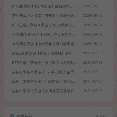
MT3换皮MH【天穹西游】最新整理Linux手工服务端+安卓苹果双端+GM后台+详细搭建教程+全套源码+视频教程
2026-08-06
宫斗养成手游【盛世芳華多区跨服代金券本地优化版】最新整理单机一键即玩端+Linux手工服务端+CDK授权后台+安卓+详细搭建教程
2026-08-05
RED三端引擎传奇手游【2003我本沉默】最新整理Win系服务端+安卓苹果PC三端+详细搭建教程
2026-08-04
三网H5策略手游【三国兵临天下代金券内购七合修复版】最新整理单机一键即玩镜像端+Linux手工服务端+管理后台+GM授权后台+简易安卓客户端+详细搭建教程+视频教程
2026-08-02
卡牌回合手游【山海经异兽录11赛季全人物代金券内购版】最新整理WIN系服务端+授权GM后台+管理后台+热更修改工具+安卓+详细搭建教程
2026-08-02
GGE2互通西游【神界天海西柚】最新整理Win系服务端+安卓苹果PC三端+内置GM工具+全套源码+详细搭建教程+视频教程
2026-07-30
RED三端引擎传奇手游【聚义木剑沉默高仿嘟嘟沉默】最新整理Win系服务端+安卓苹果PC三端+详细搭建教程
2026-07-29
战神引擎传奇手游【1.76怀旧月光金币版】最新整理Win系复古服务端+安卓苹果双端+GM授权物品后台+详细搭建教程
2026-07-29
战神引擎传奇手游【1.80野战元素-白猪7.2免授权】最新整理Win系特色服务端+安卓+GM授权物品后台+详细搭建教程
2026-07-28
战神引擎传奇手游【大唐冰雪完整版裤衩7.0免授权】最新整理Win系特色服务端+GM授权后台+安卓苹果双端+详细搭建教程
2026-07-28
发表评论
暂无评论