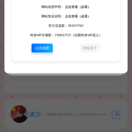
网站免责申明：
点击查看（必看）
网站售后说明：
点击查看（必看）
收藏 (0)
打赏
点赞 (
0
)
官方交流群：161077161
终身VIP专属群：718837172（仅限终身VIP进入）
点击加群
我知道了
源码屋
手游资源
三网H5游戏【九州神魔录仙女管家8999超冠
内购版】最新整理单机一键即玩镜像端+Linux手工服务端+转表工具+管理后
台+GM加币授权后台+简易安卓客户端+详细搭建教程+视频教程
https://wd.51boshao.vip/49756/syym/
波少
网站默认解压密码：www.51boshao.com
生成海