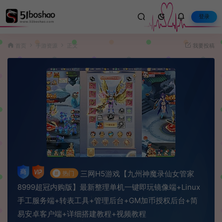
登录
首页
手游资源
正文
我要投稿
三网H5游戏【九州神魔录仙女管家
#
热门
8999超冠内购版】最新整理单机一键即玩镜像端+Linux
手工服务端+转表工具+管理后台+GM加币授权后台+简
易安卓客户端+详细搭建教程+视频教程