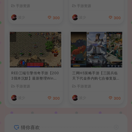
卓苹果双端+GM后台+详细搭
整理单机一键即玩端+Linux
手游资源
手游资源
建教程+全套源码+视频教程
手工服务端+CDK授权后台
+安卓+详细搭建教程
波少
波少
300
300
RED三端引擎传奇手游【200
三网H5策略手游【三国兵临
3我本沉默】最新整理Win系
天下代金券内购七合修复版】
服务端+安卓苹果PC三端+详
最新整理单机一键即玩镜像端
手游资源
手游资源
细搭建教程
+Linux手工服务端+管理后台
+GM授权后台+简易安卓客户
波少
波少
300
300
端+详细搭建教程+视频教程
猜你喜欢