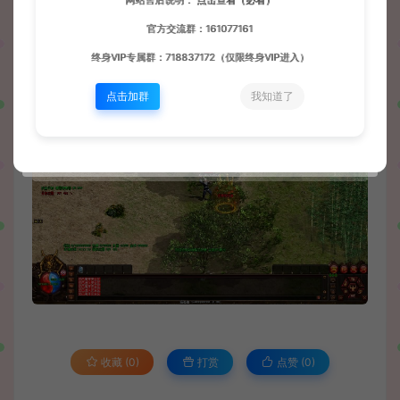
网站售后说明：
点击查看（必看）
官方交流群：161077161
终身VIP专属群：718837172（仅限终身VIP进入）
点击加群
我知道了
收藏 (0)
打赏
点赞 (
0
)