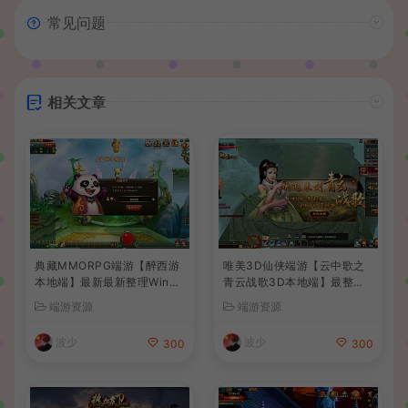
常见问题
相关文章
典藏MMORPG端游【醉西游
唯美3D仙侠端游【云中歌之
本地端】最新最新整理Win系
青云战歌3D本地端】最整理
服务端+PC客户端+GM后台
Win系服务端+PC客户端+G
端游资源
端游资源
+详细搭建教程
M工具+详细搭建教程
波少
波少
300
300