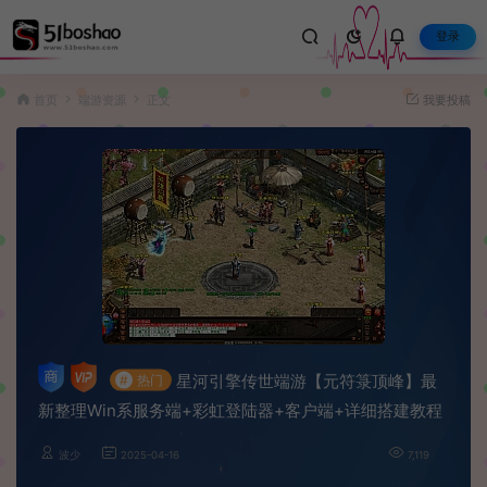
登录
首页
端游资源
正文
我要投稿
星河引擎传世端游【元符箓顶峰】最
#
热门
新整理Win系服务端+彩虹登陆器+客户端+详细搭建教程
波少
2025-04-16
7,119