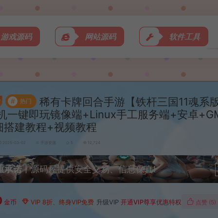
游戏源码
网站源码
软件工具
稀有卡牌回合手游【铁杆三国11魂系
#
热门
机一键即玩镜像端+Linux手工服务端+安卓+
细搭建教程+视频教程
2025-03-02
手游资源
5
12,724
重承诺
丨源码屋提供安全交易、信息保真!
0
金币
VIP 8折、终身VIP免费
升级VIP
开通VIP尊享优惠特权
点赞 (
5
)