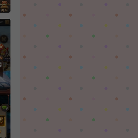
習慣性♠思念：
有没BUG