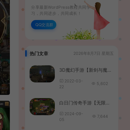
分享最新WordPress教程共同学
习，共同进步，共同成长！
QQ交流群
热门文章
2026年8月7日 星期五
3D魔幻手游【新剑与魔法IP总结版】最新整理Linux本地学习手工端+列表解密工具+安卓苹果双端IP版++二区+跨服修复+GM充值后台+详细搭建教程
2022-03-
5,602
22
白日门传奇手游【无限刀3之刀光剑影多区跨服版】最新整理Win系服务端+安卓+跨服+运营后台+GM授权后台+详细搭建教程
2024-09-
7,644
05