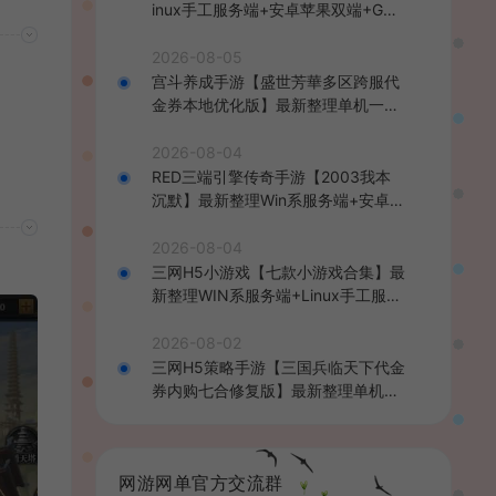
inux手工服务端+安卓苹果双端+GM
后台+详细搭建教程+全套源码+视频
教程
2026-08-05
宫斗养成手游【盛世芳華多区跨服代
金券本地优化版】最新整理单机一键
即玩端+Linux手工服务端+CDK授权
后台+安卓+详细搭建教程
2026-08-04
RED三端引擎传奇手游【2003我本
沉默】最新整理Win系服务端+安卓苹
果PC三端+详细搭建教程
2026-08-04
三网H5小游戏【七款小游戏合集】最
新整理WIN系服务端+Linux手工服务
端+详细搭建教程
2026-08-02
三网H5策略手游【三国兵临天下代金
券内购七合修复版】最新整理单机一
键即玩镜像端+Linux手工服务端+管
理后台+GM授权后台+简易安卓客户
端+详细搭建教程+视频教程
网游网单官方交流群