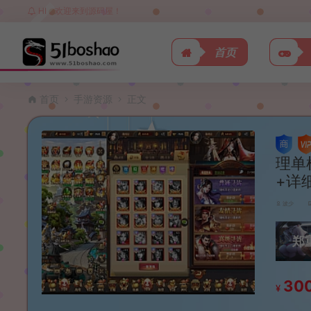
HI，欢迎来到源码屋！
首页
首页
手游资源
正文
理单
+详
波少
郑
30
¥