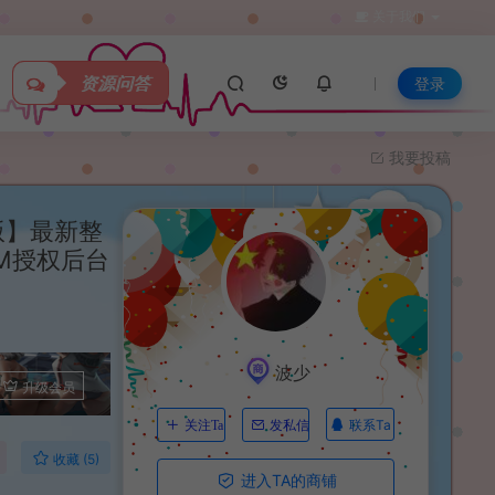
关于我们
资源问答
登录
我要投稿
版】最新整
GM授权后台
波少
升级会员
联系Ta
关注Ta
发私信
收藏 (5)
进入TA的商铺