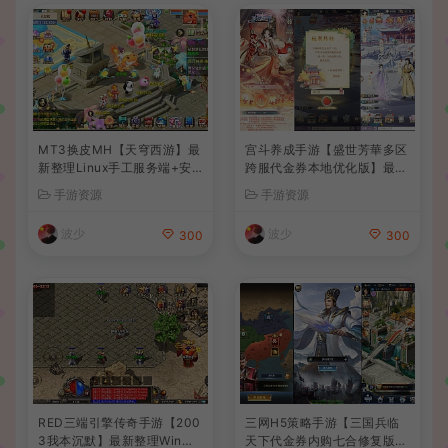
MT3换皮MH【天穹西游】最
宫斗养成手游【盛世芳華多区
新整理Linux手工服务端+安
跨服代金券本地优化版】最新
卓苹果双端+GM后台+详细搭
整理单机一键即玩端+Linux
手游资源
手游资源
建教程+全套源码+视频教程
手工服务端+CDK授权后台
+安卓+详细搭建教程
波少
波少
300
300
RED三端引擎传奇手游【200
三网H5策略手游【三国兵临
3我本沉默】最新整理Win系
天下代金券内购七合修复版】