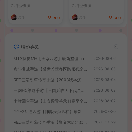
服务端+安卓苹果PC三端+详
最新整理单机一键即玩镜像端
手游资源
手游资源
细搭建教程
+Linux手工服务端+管理后台
+GM授权后台+简易安卓客户
波少
波少
300
300
端+详细搭建教程+视频教程
猜你喜欢
MT3换皮MH【天穹西游】最新整理Linux手工服务端+安卓苹果双端+GM后台+详细搭建教程+全套源码+视频教程
2026-08-06
宫斗养成手游【盛世芳華多区跨服代金券本地优化版】最新整理单机一键即玩端+Linux手工服务端+CDK授权后台+安卓+详细搭建教程
2026-08-05
RED三端引擎传奇手游【2003我本沉默】最新整理Win系服务端+安卓苹果PC三端+详细搭建教程
2026-08-04
三网H5策略手游【三国兵临天下代金券内购七合修复版】最新整理单机一键即玩镜像端+Linux手工服务端+管理后台+GM授权后台+简易安卓客户端+详细搭建教程+视频教程
2026-08-02
卡牌回合手游【山海经异兽录11赛季全人物代金券内购版】最新整理WIN系服务端+授权GM后台+管理后台+热更修改工具+安卓+详细搭建教程
2026-08-02
GGE2互通西游【神界天海西柚】最新整理Win系服务端+安卓苹果PC三端+内置GM工具+全套源码+详细搭建教程+视频教程
2026-07-30
RED三端引擎传奇手游【聚义木剑沉默高仿嘟嘟沉默】最新整理Win系服务端+安卓苹果PC三端+详细搭建教程
2026-07-29