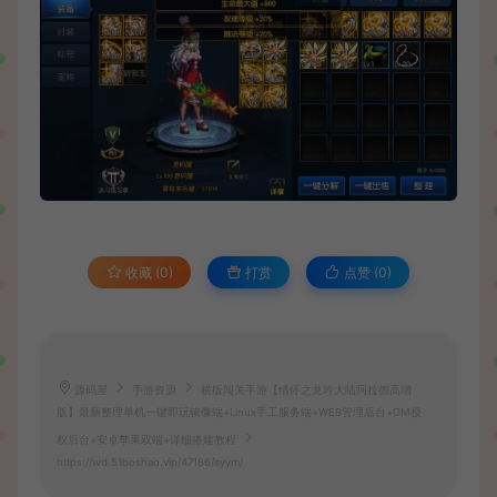
收藏 (0)
打赏
点赞 (
0
)
源码屋
手游资源
横版闯关手游【情怀之龙吟大陆阿拉德高增
版】最新整理单机一键即玩镜像端+Linux手工服务端+WEB管理后台+GM授
权后台+安卓苹果双端+详细搭建教程
https://wd.51boshao.vip/47186/syym/