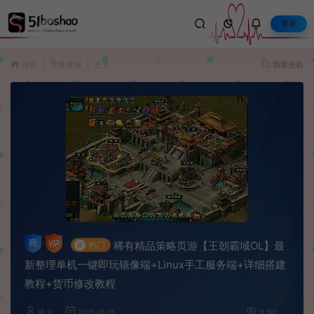
登录
首页
寄售资源
正文
我要投稿
稀有精品策略页游【王朝霸域OL】最
#
热门
新整理单机一键即玩镜像端+Linux手工服务端+详细搭建
教程+货币修改教程
波少
2025-01-21
11,150