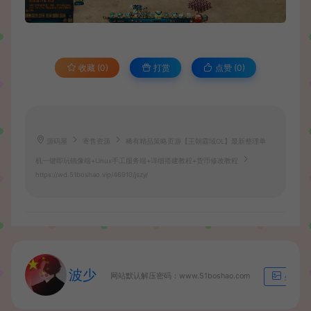
收藏 (0)
打赏
点赞 (
0
)
源码屋
寄售资源
稀有精品策略页游【王朝霸域OL】最新整理单
机一键即玩镜像端+Linux手工服务端+详细搭建教程+货币修改教程
https://wd.51boshao.vip/46910/jszy/
波少
网站默认解压密码：www.51boshao.com
生成海