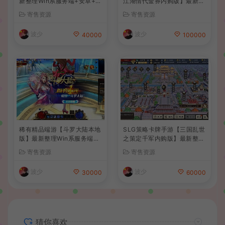
新整理Win系服务端+安卓+C
江湖情代金券内购版】最新整
DK授权后台+详细搭建教程
理单机一键即玩镜像端+Linu
寄售资源
寄售资源
+前后端全套源码
x手工服务端+安卓苹果双端+
CDK授权后台+详细搭建教程
波少
波少
40000
100000
稀有精品端游【斗罗大陆本地
SLG策略卡牌手游【三国乱世
版】最新整理Win系服务端+P
之策定千军内购版】最新整理
C客户端+网页注册+CDK授
单机一键即玩镜像端+Linux
寄售资源
寄售资源
权后台+管理后台+详细搭建
手工服务端+安卓+CDK授权
教程
后台+详细搭建教程+前后端
波少
波少
30000
60000
全套源码
猜你喜欢