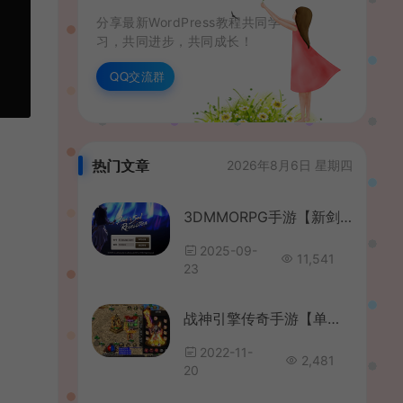
分享最新WordPress教程共同学
习，共同进步，共同成长！
QQ交流群
热门文章
2026年8月6日 星期四
3DMMORPG手游【新剑灵M神话革命八职业】最新整理Win系半手工服务端+GM授权后台+安卓+详细搭建教程+视频教程
2025-09-
11,541
23
战神引擎传奇手游【单职业君临冰雪十三大陆】最新整理WIN系特色服务端+安卓+GM后台+详细搭建教程
2022-11-
2,481
20