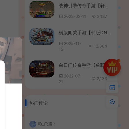
战神引擎传奇手游【轩辕冰雪第三季】最新整理WIN系复古服务端+安卓苹果双端+GM后台+详细搭建教程
2023-02-11
2,137
横版闯关手游【韩版DNF80二觉黑龙团本组队修复版】最新整理单机一键即玩镜像端+Linux手工端+安卓苹果双端+GM授权后台+CDK授权后台+详细搭建教程+视频教程
2025-11-
12,804
15
白日门传奇手游【单职业九州传奇】最新整理Win系一键即玩服务端+安卓+GM后台+详细搭建教程
2022-07-
2,133
21
热门评论
蜀山飞雪：