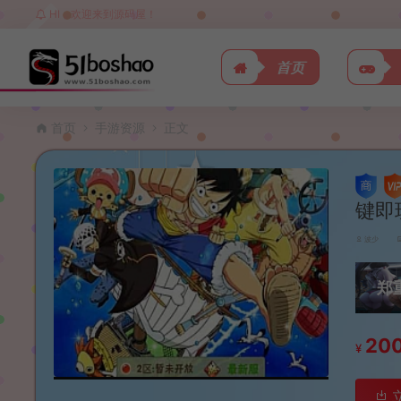
HI，欢迎来到源码屋！
首页
首页
手游资源
正文
键即
波少
郑
20
¥