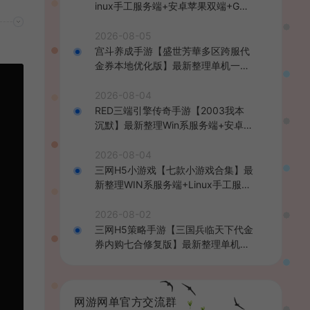
inux手工服务端+安卓苹果双端+GM
后台+详细搭建教程+全套源码+视频
教程
2026-08-05
宫斗养成手游【盛世芳華多区跨服代
金券本地优化版】最新整理单机一键
即玩端+Linux手工服务端+CDK授权
后台+安卓+详细搭建教程
2026-08-04
RED三端引擎传奇手游【2003我本
沉默】最新整理Win系服务端+安卓苹
果PC三端+详细搭建教程
2026-08-04
三网H5小游戏【七款小游戏合集】最
新整理WIN系服务端+Linux手工服务
端+详细搭建教程
2026-08-02
三网H5策略手游【三国兵临天下代金
券内购七合修复版】最新整理单机一
键即玩镜像端+Linux手工服务端+管
理后台+GM授权后台+简易安卓客户
端+详细搭建教程+视频教程
网游网单官方交流群