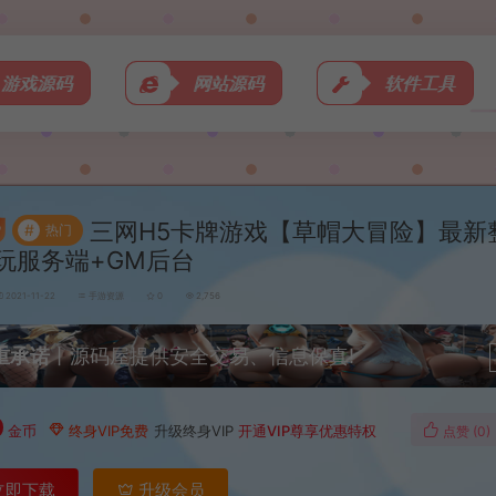
游戏源码
网站源码
软件工具
三网H5卡牌游戏【草帽大冒险】最新整
#
热门
玩服务端+GM后台
2021-11-22
手游资源
0
2,756
重承诺
丨源码屋提供安全交易、信息保真!
0
金币
终身VIP免费
升级终身VIP
开通VIP尊享优惠特权
点赞 (
0
)
立即下载
升级会员