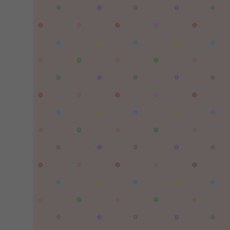
習慣性♠思念：
有没BUG