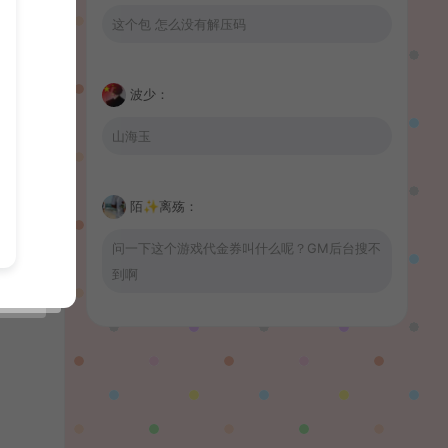
这个包 怎么没有解压码
波少：
山海玉
陌✨离殇：
问一下这个游戏代金券叫什么呢？GM后台搜不
到啊
wrnnr1314：
66666666666666