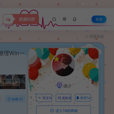
关于我们
资源问答
登录
我要投稿
理Win一
升级会员
波少
联系Ta
关注Ta
发私信
收藏 (0)
进入TA的商铺