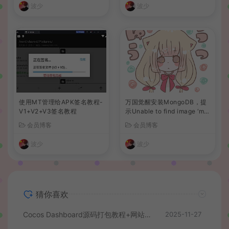
波少
波少
使用MT管理给APK签名教程-
万国觉醒安装MongoDB，提
V1+V2+V3签名教程
示Unable to find image ‘mo
ngo:3.6’、docker拉取镜像失
会员博客
会员博客
败解决办法
波少
波少
猜你喜欢
Cocos Dashboard源码打包教程+网站添加游戏教程
2025-11-27