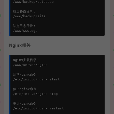
/www/backup/database

站点备份目录：

/www/backup/site

站点日志目录：

Nginx相关
Nginx安装目录：

/www/server/nginx

启动Nginx命令：

/etc/init.d/nginx start

停止Nginx命令：

/etc/init.d/nginx stop

重启Nginx命令：

/etc/init.d/nginx restart
