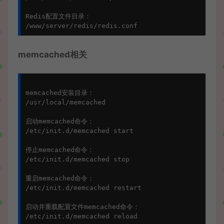
Redis配置文件目录：

memcached相关
memcached安装目录：

/usr/local/memcached

启动memcached命令：

/etc/init.d/memcached start

停止memcached命令：

/etc/init.d/memcached stop

重启memcached命令：

/etc/init.d/memcached restart

启动并重载配置文件memcached命令：
