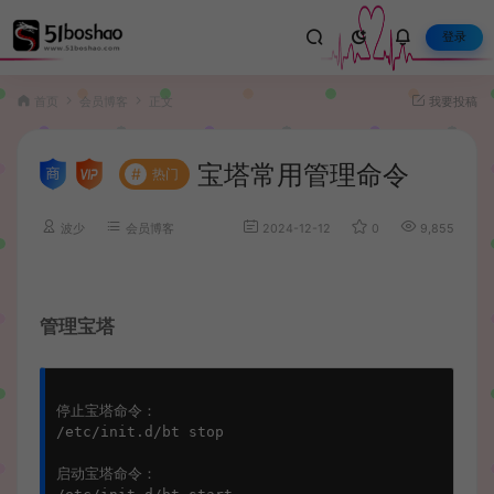
登录
首页
会员博客
正文
我要投稿
宝塔常用管理命令
#
热门
波少
会员博客
2024-12-12
0
9,855
管理宝塔
停止宝塔命令：

/etc/init.d/bt stop

启动宝塔命令：
