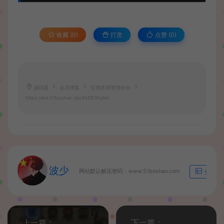
收藏 (0)
打赏
点赞 (
0
)
源码屋
会员博客
宝塔常用管理命令
https://wd.51boshao.vip/45681/hybk/
波少
网站默认解压密码：www.51boshao.com
生成海
上一篇：
下一篇：