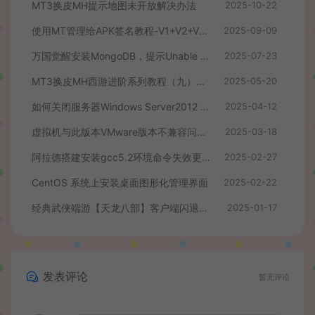
MT3换皮MH提示地图未开放解决办法
2025-10-22
使用MT管理给APK签名教程-V1+V2+V3签名教程
2025-09-09
万国觉醒安装MongoDB，提示Unable to find image ‘mongo:3.6’、docker拉取镜像失败解决办法
2025-07-23
MT3换皮MH西游进阶系列教程（九）最新后台修改教程+数据库密码修改+配置源码PC模拟器+客户端后台跳转修改+同步物品ID+后台支付跳转修改+后台商场物品添加与修改
2025-05-20
如何关闭服务器Windows Server2012 自带的杀毒程序
2025-04-12
虚拟机与此版本VMware版本不兼容问题的解决方法
2025-03-18
阿拉德搭建安装gcc5.2环境命令失效更新
2025-02-27
CentOS 系统上安装桌面图形化管理界面
2025-02-22
经典武侠端游【天龙八部】客户端闪退，提示过期等修复插件
2025-01-17
发表评论
暂无评论