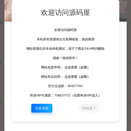
停止MySQL命令：

欢迎访问源码屋
/etc/init.d/mysqld stop

重启MySQL命令：

欢迎访问源码屋
/etc/init.d/mysqld restart

本站所有资源来自互联网收集，请勿商用
启动并重载配置文件MySQL命令：

/etc/init.d/mysqld reload

网站资源仅供本地单机测试，请于下载后24小时内删除
感谢一路的陪伴！
MySQL配置文件目录：

网站免责申明：
点击查看（必看）
网站售后说明：
点击查看（必看）
PHP相关
官方交流群：161077161
终身VIP专属群：718837172（仅限终身VIP进入）
PHP相关安装目录：

/www/server/php

点击加群
我知道了
启动PHP命令：(请根据安装 PHP 版本号做更改）

/etc/init.d/php-fpm-54 start
