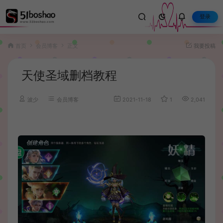
登录
首页
会员博客
正文
我要投稿
天使圣域删档教程
波少
会员博客
2021-11-18
1
2,041