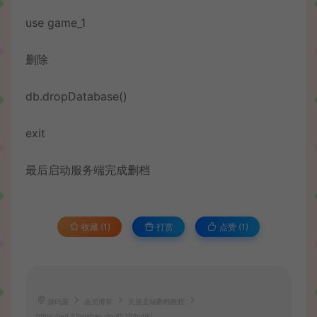
use game_1
删除
db.dropDatabase()
exit
最后启动服务端完成删档
收藏 (1)
打赏
点赞 (
1
)
源码屋
会员博客
天使圣域删档教程
https://wd.51boshao.vip/4539/hybk/