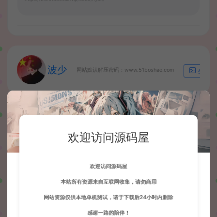
波少
网站默认解压密码：www.51boshao.com
生成海
上一篇：
下一篇：
【逐鹿三国】龙之剑圣+修改公告+关闭内充值+初始化上线满级+文字教程
【斗罗大陆】开启/关闭内充教程
欢迎访问源码屋
欢迎访问源码屋
常见问题
本站所有资源来自互联网收集，请勿商用
网站资源仅供本地单机测试，请于下载后24小时内删除
感谢一路的陪伴！
相关文章