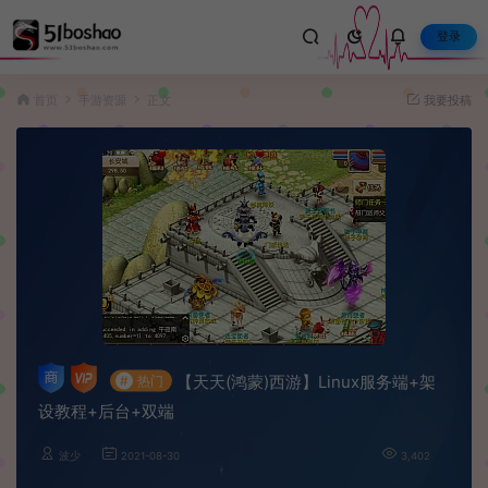
登录
首页
手游资源
正文
我要投稿
【天天(鸿蒙)西游】Linux服务端+架
#
热门
设教程+后台+双端
波少
2021-08-30
3,402