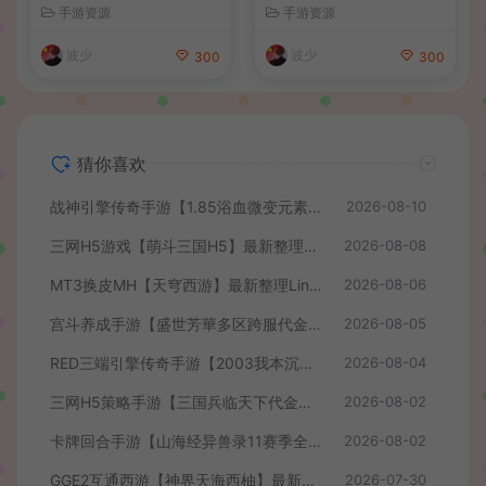
卓苹果双端+GM后台+详细搭
整理单机一键即玩端+Linux
手游资源
手游资源
建教程+全套源码+视频教程
手工服务端+CDK授权后台
+安卓+详细搭建教程
波少
波少
300
300
猜你喜欢
战神引擎传奇手游【1.85浴血微变元素三大陆-白猪3】最新整理Win系复古服务端+安卓苹果双端+GM授权后台+详细搭建教程
2026-08-10
三网H5游戏【萌斗三国H5】最新整理WIN系服务端+GM后台+详细搭建教程
2026-08-08
MT3换皮MH【天穹西游】最新整理Linux手工服务端+安卓苹果双端+GM后台+详细搭建教程+全套源码+视频教程
2026-08-06
宫斗养成手游【盛世芳華多区跨服代金券本地优化版】最新整理单机一键即玩端+Linux手工服务端+CDK授权后台+安卓+详细搭建教程
2026-08-05
RED三端引擎传奇手游【2003我本沉默】最新整理Win系服务端+安卓苹果PC三端+详细搭建教程
2026-08-04
三网H5策略手游【三国兵临天下代金券内购七合修复版】最新整理单机一键即玩镜像端+Linux手工服务端+管理后台+GM授权后台+简易安卓客户端+详细搭建教程+视频教程
2026-08-02
卡牌回合手游【山海经异兽录11赛季全人物代金券内购版】最新整理WIN系服务端+授权GM后台+管理后台+热更修改工具+安卓+详细搭建教程
2026-08-02
GGE2互通西游【神界天海西柚】最新整理Win系服务端+安卓苹果PC三端+内置GM工具+全套源码+详细搭建教程+视频教程
2026-07-30