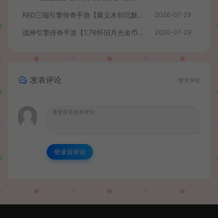
RED三端引擎传奇手游【聚义木剑沉默高仿嘟嘟沉默】最新整理Win系服务端+安卓苹果PC三端+详细搭建教程
2026-07-29
战神引擎传奇手游【1.76怀旧月光金币版】最新整理Win系复古服务端+安卓苹果双端+GM授权物品后台+详细搭建教程
2026-07-29
发表评论
暂无评论
登录后评论