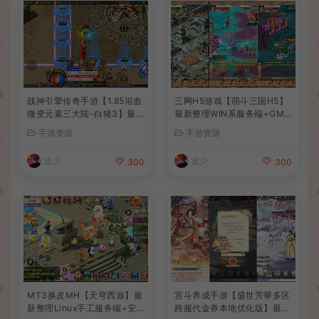
战神引擎传奇手游【1.85浴血
三网H5游戏【萌斗三国H5】
微变元素三大陆-白猪3】最新
最新整理WIN系服务端+GM
整理Win系复古服务端+安卓
后台+详细搭建教程
手游资源
手游资源
苹果双端+GM授权后台+详细
搭建教程
波少
波少
300
300
MT3换皮MH【天穹西游】最
宫斗养成手游【盛世芳華多区
新整理Linux手工服务端+安
跨服代金券本地优化版】最新