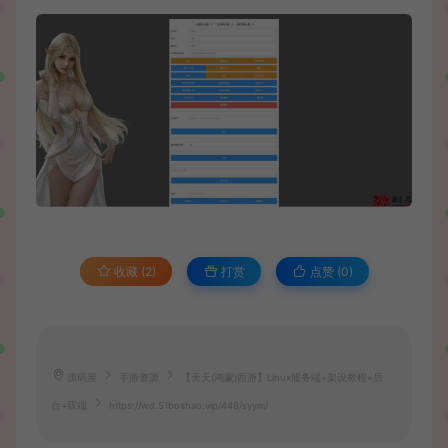
收藏 (2)
打赏
点赞 (
0
)
源码屋
手游资源
【天天(鸿蒙)西游】Linux服务端+架设教程+后
台+双端
https://wd.51boshao.vip/448/syym/