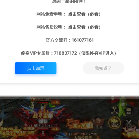
感谢一路的陪伴！
网站免责申明：
点击查看（必看）
网站售后说明：
点击查看（必看）
官方交流群：161077161
终身VIP专属群：718837172（仅限终身VIP进入）
点击加群
我知道了