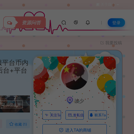
关于我们
资源问答
登录
我要投稿
服平台币内
后台+平台
波少
升级会员
联系Ta
关注Ta
发私信
收藏 (1)
进入TA的商铺