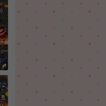
陌✨离殇：
问一下这个游戏代金券叫什么呢？GM后台搜不
到啊