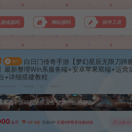
游戏源码
网站源码
软件工具
白日门传奇手游【梦幻星辰无限刀跨
#
热门
】最新整理Win系服务端+安卓苹果双端+运营
台+详细搭建教程
2024-09-05
寄售资源
1
8,010
重承诺
丨源码屋提供安全交易、信息保真!
000
金币
VIP 8折
升级VIP
开通VIP尊享优惠特权
点赞 (
0
)