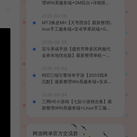
理WIN系服务端+GM后台+详细搭建
教程
2026-08-06
MT3换皮MH【天穹西游】最新整理L
inux手工服务端+安卓苹果双端+GM
后台+详细搭建教程+全套源码+视频
教程
2026-08-05
宫斗养成手游【盛世芳華多区跨服代
金券本地优化版】最新整理单机一键
即玩端+Linux手工服务端+CDK授权
后台+安卓+详细搭建教程
2026-08-04
RED三端引擎传奇手游【2003我本
沉默】最新整理Win系服务端+安卓苹
果PC三端+详细搭建教程
2026-08-04
三网H5小游戏【七款小游戏合集】最
新整理WIN系服务端+Linux手工服务
端+详细搭建教程
网游网单官方交流群