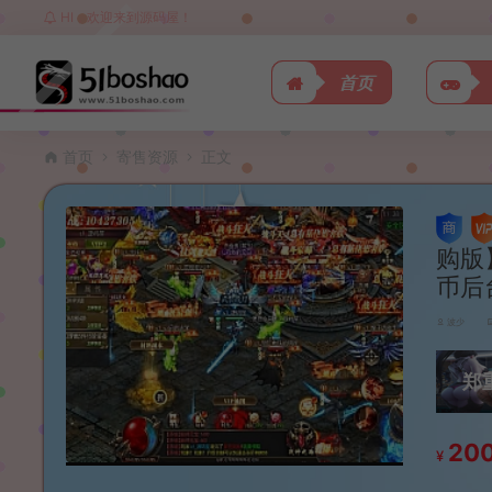
HI，欢迎来到源码屋！
首页
首页
寄售资源
正文
购版
币后
波少
郑
20
¥