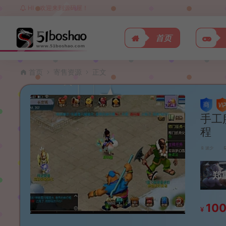
HI，欢迎来到源码屋！
首页
首页
寄售资源
正文
手工
程
波少
郑
10
¥