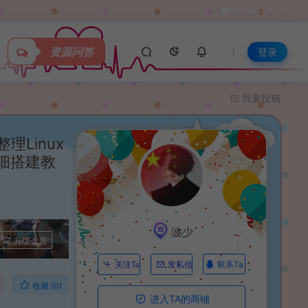
关于我们
资源问答
登录
我要投稿
Linux
细搭建教
波少
升级会员
联系Ta
关注Ta
发私信
收藏 (0)
进入TA的商铺