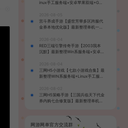
inux手工服务端+安卓苹果双端+GM
后台+详细搭建教程+全套源码+视频
教程
2026-08-05
宫斗养成手游【盛世芳華多区跨服代
金券本地优化版】最新整理单机一键
即玩端+Linux手工服务端+CDK授权
后台+安卓+详细搭建教程
2026-08-04
RED三端引擎传奇手游【2003我本
沉默】最新整理Win系服务端+安卓苹
果PC三端+详细搭建教程
2026-08-04
三网H5小游戏【七款小游戏合集】最
新整理WIN系服务端+Linux手工服务
端+详细搭建教程
2026-08-02
三网H5策略手游【三国兵临天下代金
券内购七合修复版】最新整理单机一
键即玩镜像端+Linux手工服务端+管
理后台+GM授权后台+简易安卓客户
端+详细搭建教程+视频教程
网游网单官方交流群