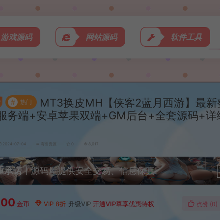
游戏源码
网站源码
软件工具
MT3换皮MH【侠客2蓝月西游】最新整理
#
热门
服务端+安卓苹果双端+GM后台+全套源码+详
2024-07-04
寄售资源
0
8,017
重承诺
丨源码屋提供安全交易、信息保真!
000
金币
VIP 8折
升级VIP
开通VIP尊享优惠特权
点赞 (
0
)