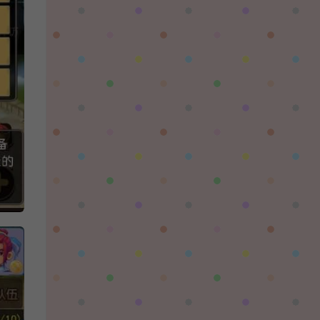
陌✨离殇：
问一下这个游戏代金券叫什么呢？GM后台搜不
到啊