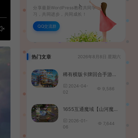
分享最新WordPress教程共同学
习，共同进步，共同成长！
QQ交流群
热门文章
2026年8月8日 星期六
稀有横版卡牌回合手游【潘多拉归来精灵】最新整理Win系特色服务端+安卓苹果双端+GM后台+详细搭建教程
2024-04-
9,586
02
1655互通魔域【山河魔域之龙腾虎啸】最新整理Win系半手工服务端+本地验证+本地注册+全套工具+详细搭建教程
2026-01-
7,644
06