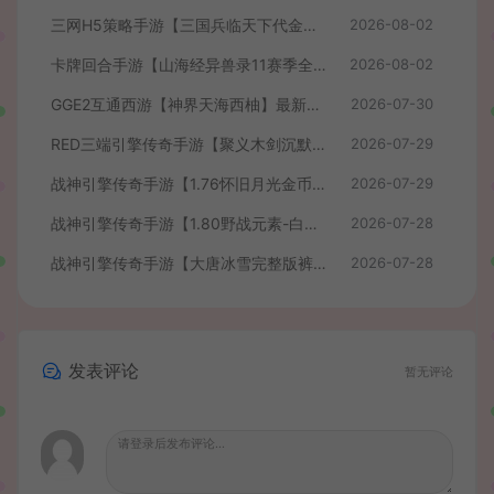
三网H5策略手游【三国兵临天下代金券内购七合修复版】最新整理单机一键即玩镜像端+Linux手工服务端+管理后台+GM授权后台+简易安卓客户端+详细搭建教程+视频教程
2026-08-02
卡牌回合手游【山海经异兽录11赛季全人物代金券内购版】最新整理WIN系服务端+授权GM后台+管理后台+热更修改工具+安卓+详细搭建教程
2026-08-02
GGE2互通西游【神界天海西柚】最新整理Win系服务端+安卓苹果PC三端+内置GM工具+全套源码+详细搭建教程+视频教程
2026-07-30
RED三端引擎传奇手游【聚义木剑沉默高仿嘟嘟沉默】最新整理Win系服务端+安卓苹果PC三端+详细搭建教程
2026-07-29
战神引擎传奇手游【1.76怀旧月光金币版】最新整理Win系复古服务端+安卓苹果双端+GM授权物品后台+详细搭建教程
2026-07-29
战神引擎传奇手游【1.80野战元素-白猪7.2免授权】最新整理Win系特色服务端+安卓+GM授权物品后台+详细搭建教程
2026-07-28
战神引擎传奇手游【大唐冰雪完整版裤衩7.0免授权】最新整理Win系特色服务端+GM授权后台+安卓苹果双端+详细搭建教程
2026-07-28
发表评论
暂无评论