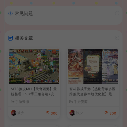
常见问题
相关文章
MT3换皮MH【天穹西游】最
宫斗养成手游【盛世芳華多区
新整理Linux手工服务端+安
跨服代金券本地优化版】最新
卓苹果双端+GM后台+详细搭
整理单机一键即玩端+Linux
手游资源
手游资源
建教程+全套源码+视频教程
手工服务端+CDK授权后台
+安卓+详细搭建教程
波少
波少
300
300