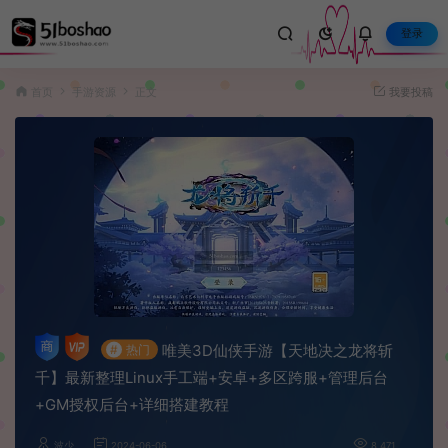
登录
首页
手游资源
正文
我要投稿
唯美3D仙侠手游【天地决之龙将斩
#
热门
千】最新整理Linux手工端+安卓+多区跨服+管理后台
+GM授权后台+详细搭建教程
波少
2024-06-06
8,471