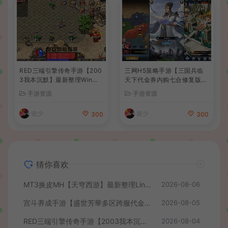
RED三端引擎传奇手游【200
三网H5策略手游【三国兵临
3我本沉默】最新整理Win系
天下代金券内购七合修复版】
服务端+安卓苹果PC三端+详
最新整理单机一键即玩镜像端
手游资源
手游资源
细搭建教程
+Linux手工服务端+管理后台
+GM授权后台+简易安卓客户
波少
波少
300
300
端+详细搭建教程+视频教程
猜你喜欢
MT3换皮MH【天穹西游】最新整理Linux手工服务端+安卓苹果双端+GM后台+详细搭建教程+全套源码+视频教程
2026-08-06
宫斗养成手游【盛世芳華多区跨服代金券本地优化版】最新整理单机一键即玩端+Linux手工服务端+CDK授权后台+安卓+详细搭建教程
2026-08-05
RED三端引擎传奇手游【2003我本沉默】最新整理Win系服务端+安卓苹果PC三端+详细搭建教程
2026-08-04