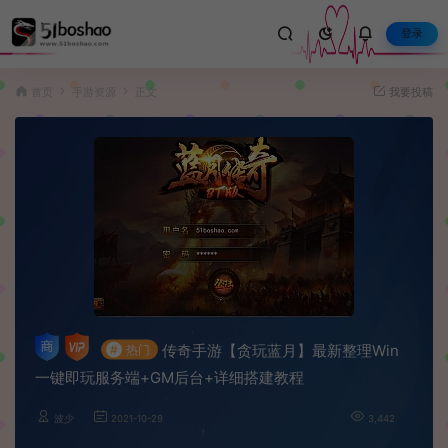
登录
首页
手游资源
正文
我要投稿
传奇手游【贪玩蓝月】最新整理Win
#
热门
一键即玩服务端+GM后台+详细搭建教程
波少
2021-10-29
3,442