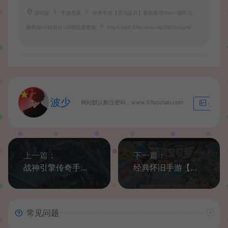
源码屋
手游资源
传奇手游【贪玩蓝月】最新整理Win一键即玩
服务端+GM后台+详细搭建教程
https://wd.51boshao.vip/3605/syym/
波少
网站默认解压密码：www.51boshao.com
生成海
上一篇：
下一篇：
战神引擎传奇手游【炎龙冰雪定制版本】最新整理win系服务端+冰雪土城+冰雪仙境+冰原大陆+安卓苹果双端
经典怀旧手游【精灵宝可梦多区版】最新整理单机一键即玩服务端+Linux小白手工服务端+多区+双端+新版GM授权后台
常见问题