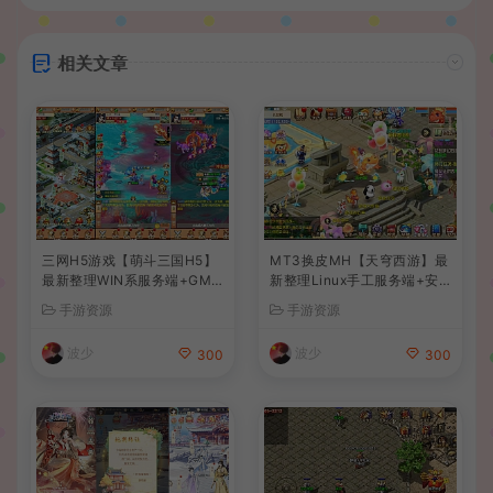
相关文章
三网H5游戏【萌斗三国H5】
MT3换皮MH【天穹西游】最
最新整理WIN系服务端+GM
新整理Linux手工服务端+安
后台+详细搭建教程
卓苹果双端+GM后台+详细搭
手游资源
手游资源
建教程+全套源码+视频教程
波少
波少
300
300