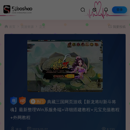
登录
首页
页游资源
正文
我要投稿
典藏三国网页游戏【新龙将Ⅱ/新斗将
#
热门
魂】最新整理Win系服务端+详细搭建教程+元宝充值教程
+外网教程
波少
2023-12-27
8,233