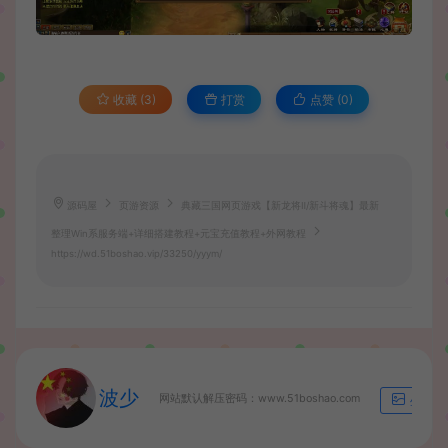
收藏 (3)
打赏
点赞 (
0
)
源码屋
页游资源
典藏三国网页游戏【新龙将Ⅱ/新斗将魂】最新
整理Win系服务端+详细搭建教程+元宝充值教程+外网教程
https://wd.51boshao.vip/33250/yyym/
波少
网站默认解压密码：www.51boshao.com
生成海