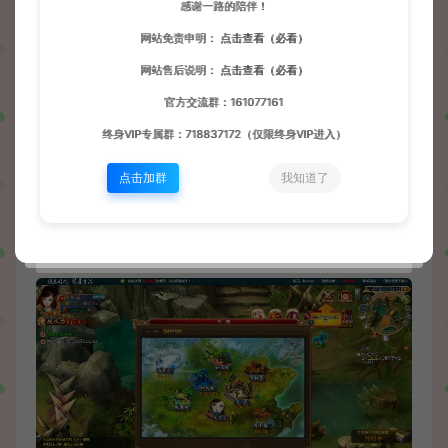
感谢一路的陪伴！
网站免责申明：
点击查看（必看）
网站售后说明：
点击查看（必看）
官方交流群：161077161
终身VIP专属群：718837172（仅限终身VIP进入）
点击加群
我知道了