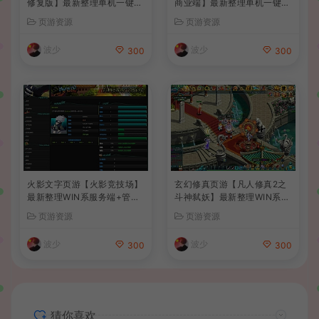
修复版】最新整理单机一键即
商业端】最新整理单机一键即
玩镜像端+Linux手工服务端
玩镜像端+Linux手工服务端
页游资源
页游资源
+管理后台+详细搭建教程
+管理后台+详细搭建教程+视
频教程
波少
波少
300
300
火影文字页游【火影竞技场】
玄幻修真页游【凡人修真2之
最新整理WIN系服务端+管理
斗神弑妖】最新整理WIN系服
后台+详细搭建教程
务端+GM工具+详细搭建教程
页游资源
页游资源
+外网教程
波少
波少
300
300
猜你喜欢