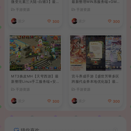
微变元素三大陆-白猪3】最新
最新整理WIN系服务端+GM
整理Win系复古服务端+安卓
后台+详细搭建教程
手游资源
手游资源
苹果双端+GM授权后台+详细
搭建教程
波少
波少
300
300
MT3换皮MH【天穹西游】最
宫斗养成手游【盛世芳華多区
新整理Linux手工服务端+安
跨服代金券本地优化版】最新
卓苹果双端+GM后台+详细搭
整理单机一键即玩端+Linux
手游资源
手游资源
建教程+全套源码+视频教程
手工服务端+CDK授权后台
+安卓+详细搭建教程
波少
波少
300
300
猜你喜欢