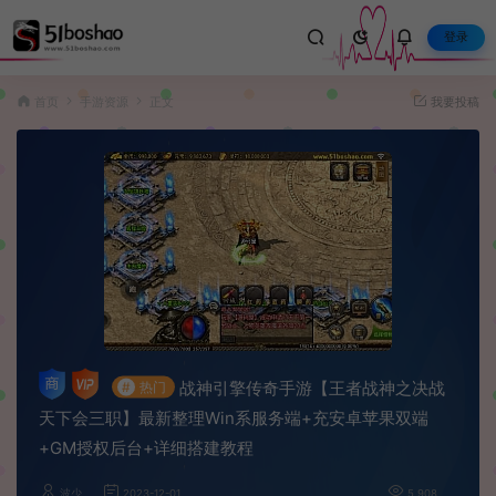
登录
首页
手游资源
正文
我要投稿
战神引擎传奇手游【王者战神之决战
#
热门
天下会三职】最新整理Win系服务端+充安卓苹果双端
+GM授权后台+详细搭建教程
波少
2023-12-01
5,908