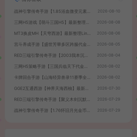
战神引擎传奇手游【1.85浴血微变元素三大陆-白猪3】最新整理Win系复古服务端+安卓苹果双端+GM授权后台+详细搭建教程
2026-08-10
三网H5游戏【萌斗三国H5】最新整理WIN系服务端+GM后台+详细搭建教程
2026-08-08
MT3换皮MH【天穹西游】最新整理Linux手工服务端+安卓苹果双端+GM后台+详细搭建教程+全套源码+视频教程
2026-08-06
宫斗养成手游【盛世芳華多区跨服代金券本地优化版】最新整理单机一键即玩端+Linux手工服务端+CDK授权后台+安卓+详细搭建教程
2026-08-05
RED三端引擎传奇手游【2003我本沉默】最新整理Win系服务端+安卓苹果PC三端+详细搭建教程
2026-08-04
三网H5策略手游【三国兵临天下代金券内购七合修复版】最新整理单机一键即玩镜像端+Linux手工服务端+管理后台+GM授权后台+简易安卓客户端+详细搭建教程+视频教程
2026-08-02
卡牌回合手游【山海经异兽录11赛季全人物代金券内购版】最新整理WIN系服务端+授权GM后台+管理后台+热更修改工具+安卓+详细搭建教程
2026-08-02
GGE2互通西游【神界天海西柚】最新整理Win系服务端+安卓苹果PC三端+内置GM工具+全套源码+详细搭建教程+视频教程
2026-07-30
RED三端引擎传奇手游【聚义木剑沉默高仿嘟嘟沉默】最新整理Win系服务端+安卓苹果PC三端+详细搭建教程
2026-07-29
战神引擎传奇手游【1.76怀旧月光金币版】最新整理Win系复古服务端+安卓苹果双端+GM授权物品后台+详细搭建教程
2026-07-29