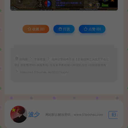
收藏 (0)
打赏
点赞 (
0
)
源码屋
手游资源
战神引擎传奇手游【王者战神之决战天下会三
职】最新整理Win系服务端+充安卓苹果双端+GM授权后台+详细搭建教程
https://wd.51boshao.vip/32227/syym/
波少
网站默认解压密码：www.51boshao.com
生成海