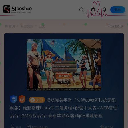
登录
首页
手游资源
正文
我要投稿
横版闯关手游【名望60帧阿拉德无限
#
热门
制版】最新整理Linux手工服务端+配套中文表+WEB管理
后台+GM授权后台+安卓苹果双端+详细搭建教程
波少
2024-04-03
8,034