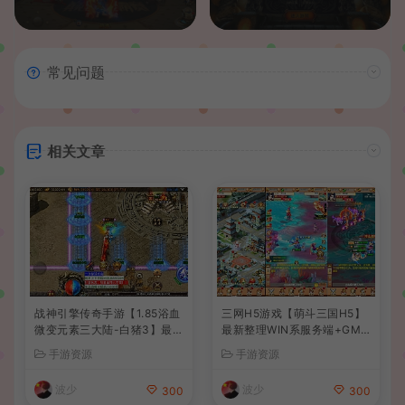
常见问题
相关文章
战神引擎传奇手游【1.85浴血
三网H5游戏【萌斗三国H5】
微变元素三大陆-白猪3】最新
最新整理WIN系服务端+GM
整理Win系复古服务端+安卓
后台+详细搭建教程
手游资源
手游资源
苹果双端+GM授权后台+详细
搭建教程
波少
波少
300
300