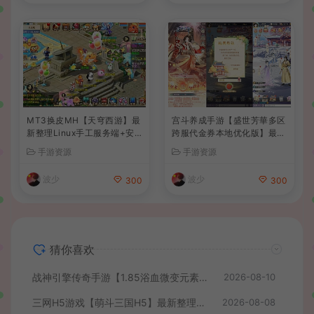
MT3换皮MH【天穹西游】最
宫斗养成手游【盛世芳華多区
新整理Linux手工服务端+安
跨服代金券本地优化版】最新
卓苹果双端+GM后台+详细搭
整理单机一键即玩端+Linux
手游资源
手游资源
建教程+全套源码+视频教程
手工服务端+CDK授权后台
+安卓+详细搭建教程
波少
波少
300
300
猜你喜欢
战神引擎传奇手游【1.85浴血微变元素三大陆-白猪3】最新整理Win系复古服务端+安卓苹果双端+GM授权后台+详细搭建教程
2026-08-10
三网H5游戏【萌斗三国H5】最新整理WIN系服务端+GM后台+详细搭建教程
2026-08-08