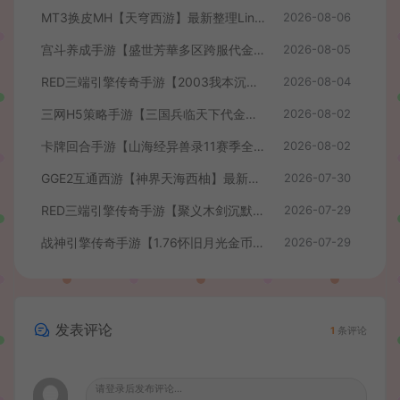
MT3换皮MH【天穹西游】最新整理Linux手工服务端+安卓苹果双端+GM后台+详细搭建教程+全套源码+视频教程
2026-08-06
宫斗养成手游【盛世芳華多区跨服代金券本地优化版】最新整理单机一键即玩端+Linux手工服务端+CDK授权后台+安卓+详细搭建教程
2026-08-05
RED三端引擎传奇手游【2003我本沉默】最新整理Win系服务端+安卓苹果PC三端+详细搭建教程
2026-08-04
三网H5策略手游【三国兵临天下代金券内购七合修复版】最新整理单机一键即玩镜像端+Linux手工服务端+管理后台+GM授权后台+简易安卓客户端+详细搭建教程+视频教程
2026-08-02
卡牌回合手游【山海经异兽录11赛季全人物代金券内购版】最新整理WIN系服务端+授权GM后台+管理后台+热更修改工具+安卓+详细搭建教程
2026-08-02
GGE2互通西游【神界天海西柚】最新整理Win系服务端+安卓苹果PC三端+内置GM工具+全套源码+详细搭建教程+视频教程
2026-07-30
RED三端引擎传奇手游【聚义木剑沉默高仿嘟嘟沉默】最新整理Win系服务端+安卓苹果PC三端+详细搭建教程
2026-07-29
战神引擎传奇手游【1.76怀旧月光金币版】最新整理Win系复古服务端+安卓苹果双端+GM授权物品后台+详细搭建教程
2026-07-29
发表评论
1
条评论