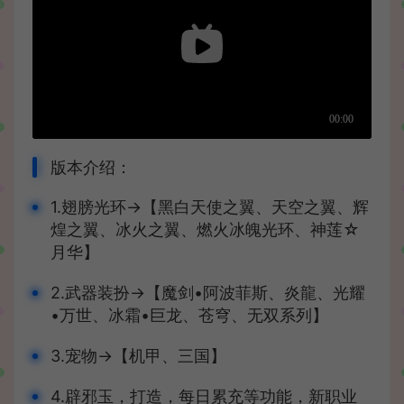
版本介绍：
1.翅膀光环→【黑白天使之翼、天空之翼、辉
煌之翼、冰火之翼、燃火冰魄光环、神莲☆
月华】
2.武器装扮→【魔剑•阿波菲斯、炎龍、光耀
•万世、冰霜•巨龙、苍穹、无双系列】
3.宠物→【机甲、三国】
4.辟邪玉，打造，每日累充等功能，新职业