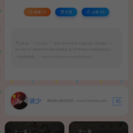
收藏 (1)
打赏
点赞 (
0
)
源码屋
手游资源
战神引擎传奇手游【原始沉默三职业微变二大
陆-白猪3.0】最新整理Win系复古服务端+安卓苹果双端+GM授权物品后台
+详细搭建教程
https://wd.51boshao.vip/32064/syym/
波少
网站默认解压密码：www.51boshao.com
生成海
上一篇：
下一篇：