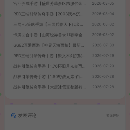
宫斗养成手游【盛世芳華多区跨服代金券本地优化版】最新整理单机一键即玩端+Linux手工服务端+CDK授权后台+安卓+详细搭建教程
2026-08-05
RED三端引擎传奇手游【2003我本沉默】最新整理Win系服务端+安卓苹果PC三端+详细搭建教程
2026-08-04
三网H5策略手游【三国兵临天下代金券内购七合修复版】最新整理单机一键即玩镜像端+Linux手工服务端+管理后台+GM授权后台+简易安卓客户端+详细搭建教程+视频教程
2026-08-02
卡牌回合手游【山海经异兽录11赛季全人物代金券内购版】最新整理WIN系服务端+授权GM后台+管理后台+热更修改工具+安卓+详细搭建教程
2026-08-02
GGE2互通西游【神界天海西柚】最新整理Win系服务端+安卓苹果PC三端+内置GM工具+全套源码+详细搭建教程+视频教程
2026-07-30
RED三端引擎传奇手游【聚义木剑沉默高仿嘟嘟沉默】最新整理Win系服务端+安卓苹果PC三端+详细搭建教程
2026-07-29
战神引擎传奇手游【1.76怀旧月光金币版】最新整理Win系复古服务端+安卓苹果双端+GM授权物品后台+详细搭建教程
2026-07-29
战神引擎传奇手游【1.80野战元素-白猪7.2免授权】最新整理Win系特色服务端+安卓+GM授权物品后台+详细搭建教程
2026-07-28
战神引擎传奇手游【大唐冰雪完整版裤衩7.0免授权】最新整理Win系特色服务端+GM授权后台+安卓苹果双端+详细搭建教程
2026-07-28
发表评论
暂无评论