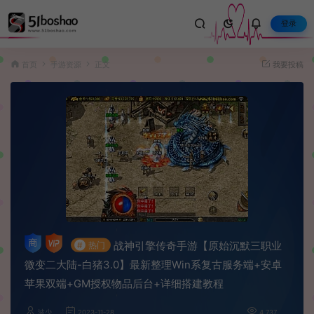
登录
首页
手游资源
正文
我要投稿
战神引擎传奇手游【原始沉默三职业
#
热门
微变二大陆-白猪3.0】最新整理Win系复古服务端+安卓
苹果双端+GM授权物品后台+详细搭建教程
波少
2023-11-28
4,737