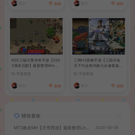
波少
波少
300
300
RED三端引擎传奇手游【200
三网H5策略手游【三国兵临
3我本沉默】最新整理Win系
天下代金券内购七合修复版】
服务端+安卓苹果PC三端+详
最新整理单机一键即玩镜像端
手游资源
手游资源
细搭建教程
+Linux手工服务端+管理后台
+GM授权后台+简易安卓客户
波少
波少
300
300
端+详细搭建教程+视频教程
猜你喜欢
MT3换皮MH【天穹西游】最新整理Linux手工服务端+安卓苹果双端+GM后台+详细搭建教程+全套源码+视频教程
2026-08-06