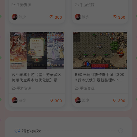
后台+详细搭建教程
卓苹果双端+GM后台+详细搭
手游资源
手游资源
建教程+全套源码+视频教程
波少
波少
300
300
宫斗养成手游【盛世芳華多区
RED三端引擎传奇手游【200
跨服代金券本地优化版】最新
3我本沉默】最新整理Win系
整理单机一键即玩端+Linux
服务端+安卓苹果PC三端+详
手游资源
手游资源
手工服务端+CDK授权后台
细搭建教程
+安卓+详细搭建教程
波少
波少
300
300
猜你喜欢