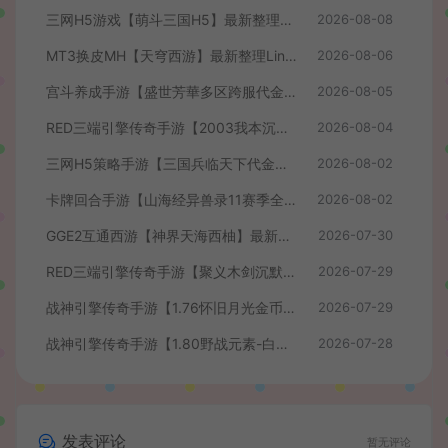
三网H5游戏【萌斗三国H5】最新整理WIN系服务端+GM后台+详细搭建教程
2026-08-08
MT3换皮MH【天穹西游】最新整理Linux手工服务端+安卓苹果双端+GM后台+详细搭建教程+全套源码+视频教程
2026-08-06
宫斗养成手游【盛世芳華多区跨服代金券本地优化版】最新整理单机一键即玩端+Linux手工服务端+CDK授权后台+安卓+详细搭建教程
2026-08-05
RED三端引擎传奇手游【2003我本沉默】最新整理Win系服务端+安卓苹果PC三端+详细搭建教程
2026-08-04
三网H5策略手游【三国兵临天下代金券内购七合修复版】最新整理单机一键即玩镜像端+Linux手工服务端+管理后台+GM授权后台+简易安卓客户端+详细搭建教程+视频教程
2026-08-02
卡牌回合手游【山海经异兽录11赛季全人物代金券内购版】最新整理WIN系服务端+授权GM后台+管理后台+热更修改工具+安卓+详细搭建教程
2026-08-02
GGE2互通西游【神界天海西柚】最新整理Win系服务端+安卓苹果PC三端+内置GM工具+全套源码+详细搭建教程+视频教程
2026-07-30
RED三端引擎传奇手游【聚义木剑沉默高仿嘟嘟沉默】最新整理Win系服务端+安卓苹果PC三端+详细搭建教程
2026-07-29
战神引擎传奇手游【1.76怀旧月光金币版】最新整理Win系复古服务端+安卓苹果双端+GM授权物品后台+详细搭建教程
2026-07-29
战神引擎传奇手游【1.80野战元素-白猪7.2免授权】最新整理Win系特色服务端+安卓+GM授权物品后台+详细搭建教程
2026-07-28
发表评论
暂无评论