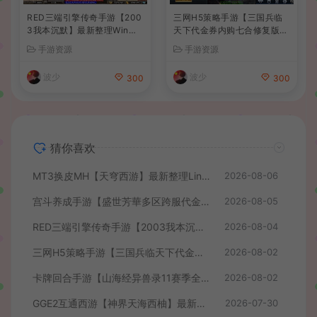
RED三端引擎传奇手游【200
三网H5策略手游【三国兵临
3我本沉默】最新整理Win系
天下代金券内购七合修复版】
服务端+安卓苹果PC三端+详
最新整理单机一键即玩镜像端
手游资源
手游资源
细搭建教程
+Linux手工服务端+管理后台
+GM授权后台+简易安卓客户
波少
波少
300
300
端+详细搭建教程+视频教程
猜你喜欢
MT3换皮MH【天穹西游】最新整理Linux手工服务端+安卓苹果双端+GM后台+详细搭建教程+全套源码+视频教程
2026-08-06
宫斗养成手游【盛世芳華多区跨服代金券本地优化版】最新整理单机一键即玩端+Linux手工服务端+CDK授权后台+安卓+详细搭建教程
2026-08-05
RED三端引擎传奇手游【2003我本沉默】最新整理Win系服务端+安卓苹果PC三端+详细搭建教程
2026-08-04
三网H5策略手游【三国兵临天下代金券内购七合修复版】最新整理单机一键即玩镜像端+Linux手工服务端+管理后台+GM授权后台+简易安卓客户端+详细搭建教程+视频教程
2026-08-02
卡牌回合手游【山海经异兽录11赛季全人物代金券内购版】最新整理WIN系服务端+授权GM后台+管理后台+热更修改工具+安卓+详细搭建教程
2026-08-02
GGE2互通西游【神界天海西柚】最新整理Win系服务端+安卓苹果PC三端+内置GM工具+全套源码+详细搭建教程+视频教程
2026-07-30