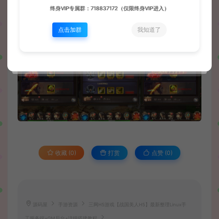
终身VIP专属群：718837172（仅限终身VIP进入）
点击加群
我知道了
收藏 (0)
打赏
点赞 (
0
)
源码屋
手游资源
三网H5游戏【战国美人H5】最新整理Linux手
工服务端+GM后台+详细搭建教程