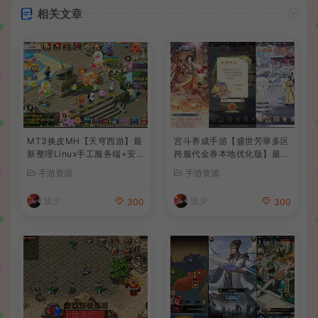
相关文章
MT3换皮MH【天穹西游】最
宫斗养成手游【盛世芳華多区
新整理Linux手工服务端+安
跨服代金券本地优化版】最新
卓苹果双端+GM后台+详细搭
整理单机一键即玩端+Linux
手游资源
手游资源
建教程+全套源码+视频教程
手工服务端+CDK授权后台
+安卓+详细搭建教程
波少
波少
300
300