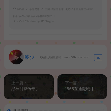
源码屋
手游资源
三网H5游戏【闯出去吧H5】最新整理WIN系
服务端+GM授权后台+详细搭建教程
https://wd.51boshao.vip/31327/syym/
波少
网站默认解压密码：www.51boshao.com
生成海
上一篇：
下一篇：
战神引擎传奇手游【176屠龙终极经典百区白猪3.0】最新整理Win一键服务端+GM授权后台+安卓苹果双端+详细搭建教程
1655互通魔域【龙哥圣装200级90神火年宠版】最新整理Win系半手工服务端+本地验证+本地注册+全套工具+详细搭建教程
常见问题