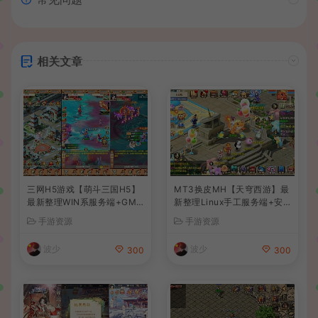
相关文章
三网H5游戏【萌斗三国H5】
MT3换皮MH【天穹西游】最
最新整理WIN系服务端+GM
新整理Linux手工服务端+安
后台+详细搭建教程
卓苹果双端+GM后台+详细搭
手游资源
手游资源
建教程+全套源码+视频教程
波少
波少
300
300