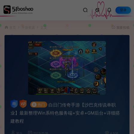
登录
首页
手游资源
正文
我要投稿
白日门传奇手游【沙巴克传说单职
#
热门
业】最新整理Win系特色服务端+安卓+GM后台+详细搭
建教程
波少
2023-11-16
4,506