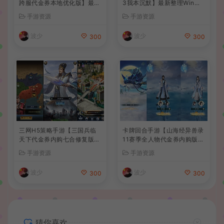
跨服代金券本地优化版】最新
3我本沉默】最新整理Win系
整理单机一键即玩端+Linux
服务端+安卓苹果PC三端+详
手游资源
手游资源
手工服务端+CDK授权后台
细搭建教程
+安卓+详细搭建教程
波少
波少
300
300
三网H5策略手游【三国兵临
卡牌回合手游【山海经异兽录
天下代金券内购七合修复版】
11赛季全人物代金券内购版】
最新整理单机一键即玩镜像端
最新整理WIN系服务端+授权
手游资源
手游资源
+Linux手工服务端+管理后台
GM后台+管理后台+热更修改
+GM授权后台+简易安卓客户
工具+安卓+详细搭建教程
波少
波少
300
300
端+详细搭建教程+视频教程
猜你喜欢