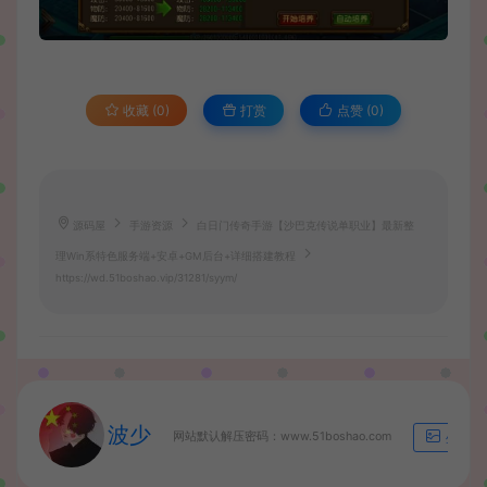
收藏 (0)
打赏
点赞 (
0
)
源码屋
手游资源
白日门传奇手游【沙巴克传说单职业】最新整
理Win系特色服务端+安卓+GM后台+详细搭建教程
https://wd.51boshao.vip/31281/syym/
波少
网站默认解压密码：www.51boshao.com
生成海