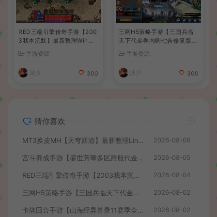
RED三端引擎传奇手游【200
三网H5策略手游【三国兵临
3我本沉默】最新整理Win系
天下代金券内购七合修复版】
服务端+安卓苹果PC三端+详
最新整理单机一键即玩镜像端
手游资源
手游资源
细搭建教程
+Linux手工服务端+管理后台
+GM授权后台+简易安卓客户
波少
波少
300
300
端+详细搭建教程+视频教程
猜你喜欢
MT3换皮MH【天穹西游】最新整理Linux手工服务端+安卓苹果双端+GM后台+详细搭建教程+全套源码+视频教程
2026-08-06
宫斗养成手游【盛世芳華多区跨服代金券本地优化版】最新整理单机一键即玩端+Linux手工服务端+CDK授权后台+安卓+详细搭建教程
2026-08-05
RED三端引擎传奇手游【2003我本沉默】最新整理Win系服务端+安卓苹果PC三端+详细搭建教程
2026-08-04
三网H5策略手游【三国兵临天下代金券内购七合修复版】最新整理单机一键即玩镜像端+Linux手工服务端+管理后台+GM授权后台+简易安卓客户端+详细搭建教程+视频教程
2026-08-02
卡牌回合手游【山海经异兽录11赛季全人物代金券内购版】最新整理WIN系服务端+授权GM后台+管理后台+热更修改工具+安卓+详细搭建教程
2026-08-02