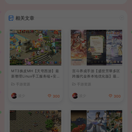
相关文章
MT3换皮MH【天穹西游】最
宫斗养成手游【盛世芳華多区
新整理Linux手工服务端+安
跨服代金券本地优化版】最新
卓苹果双端+GM后台+详细搭
整理单机一键即玩端+Linux
手游资源
手游资源
建教程+全套源码+视频教程
手工服务端+CDK授权后台
+安卓+详细搭建教程
波少
波少
300
300