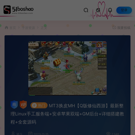
登录
首页
手游资源
正文
我要投稿
MT3换皮MH【Q版修仙西游】最新整
#
热门
理Linux手工服务端+安卓苹果双端+GM后台+详细搭建教
程+全套源码
波少
2023-11-15
7,348