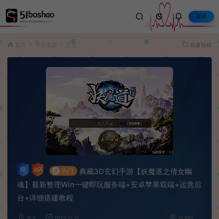
登录
首页
手游资源
正文
我要投稿
典藏3D玄幻手游【妖魔道之倩女幽
#
热门
魂】最新整理Win一键即玩服务端+安卓苹果双端+运营后
台+详细搭建教程
波少
2023-11-10
10,845