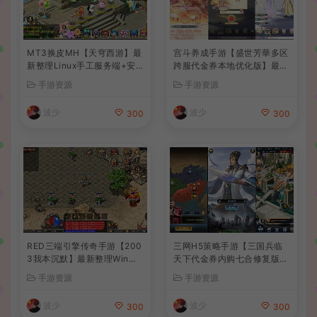
MT3换皮MH【天穹西游】最
宫斗养成手游【盛世芳華多区
新整理Linux手工服务端+安
跨服代金券本地优化版】最新
卓苹果双端+GM后台+详细搭
整理单机一键即玩端+Linux
手游资源
手游资源
建教程+全套源码+视频教程
手工服务端+CDK授权后台
+安卓+详细搭建教程
波少
波少
300
300
RED三端引擎传奇手游【200
三网H5策略手游【三国兵临
3我本沉默】最新整理Win系
天下代金券内购七合修复版】
服务端+安卓苹果PC三端+详
最新整理单机一键即玩镜像端
手游资源
手游资源
细搭建教程
+Linux手工服务端+管理后台
+GM授权后台+简易安卓客户
波少
波少
300
300
端+详细搭建教程+视频教程