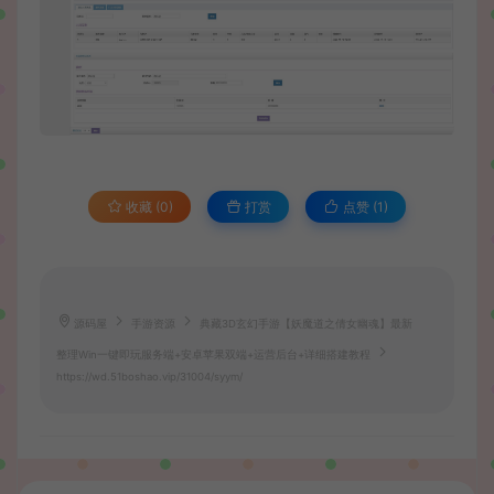
收藏 (0)
打赏
点赞 (
1
)
源码屋
手游资源
典藏3D玄幻手游【妖魔道之倩女幽魂】最新
整理Win一键即玩服务端+安卓苹果双端+运营后台+详细搭建教程
https://wd.51boshao.vip/31004/syym/