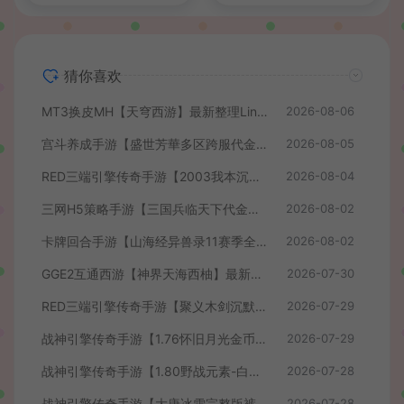
猜你喜欢
MT3换皮MH【天穹西游】最新整理Linux手工服务端+安卓苹果双端+GM后台+详细搭建教程+全套源码+视频教程
2026-08-06
宫斗养成手游【盛世芳華多区跨服代金券本地优化版】最新整理单机一键即玩端+Linux手工服务端+CDK授权后台+安卓+详细搭建教程
2026-08-05
RED三端引擎传奇手游【2003我本沉默】最新整理Win系服务端+安卓苹果PC三端+详细搭建教程
2026-08-04
三网H5策略手游【三国兵临天下代金券内购七合修复版】最新整理单机一键即玩镜像端+Linux手工服务端+管理后台+GM授权后台+简易安卓客户端+详细搭建教程+视频教程
2026-08-02
卡牌回合手游【山海经异兽录11赛季全人物代金券内购版】最新整理WIN系服务端+授权GM后台+管理后台+热更修改工具+安卓+详细搭建教程
2026-08-02
GGE2互通西游【神界天海西柚】最新整理Win系服务端+安卓苹果PC三端+内置GM工具+全套源码+详细搭建教程+视频教程
2026-07-30
RED三端引擎传奇手游【聚义木剑沉默高仿嘟嘟沉默】最新整理Win系服务端+安卓苹果PC三端+详细搭建教程
2026-07-29
战神引擎传奇手游【1.76怀旧月光金币版】最新整理Win系复古服务端+安卓苹果双端+GM授权物品后台+详细搭建教程
2026-07-29
战神引擎传奇手游【1.80野战元素-白猪7.2免授权】最新整理Win系特色服务端+安卓+GM授权物品后台+详细搭建教程
2026-07-28
战神引擎传奇手游【大唐冰雪完整版裤衩7.0免授权】最新整理Win系特色服务端+GM授权后台+安卓苹果双端+详细搭建教程
2026-07-28