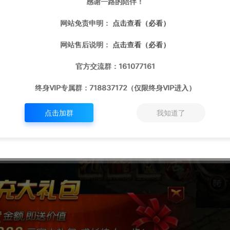
感谢一路的陪伴！
网站免责申明：
点击查看（必看）
网站售后说明：
点击查看（必看）
官方交流群：161077161
终身VIP专属群：718837172（仅限终身VIP进入）
点击加群
我知道了