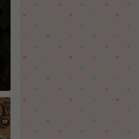
習慣性♠思念：
有没BUG