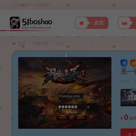
HI，欢迎来到源码屋！
首页
首页
手游资源
正文
系一
波少
郑
0
¥
金