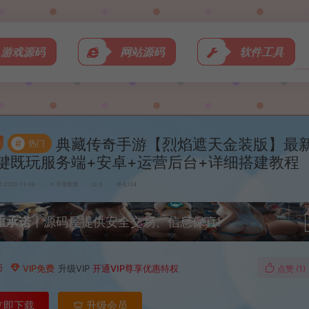
游戏源码
网站源码
软件工具
典藏传奇手游【烈焰遮天金装版】最新
#
热门
键既玩服务端+安卓+运营后台+详细搭建教程
2023-11-06
手游资源
3
6,124
重承诺
丨源码屋提供安全交易、信息保真!
币
VIP免费
升级VIP
开通VIP尊享优惠特权
点赞 (
1
)
立即下载
升级会员