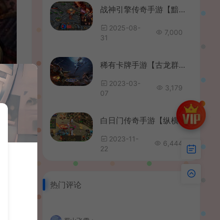
战神引擎传奇手游【黯晶灭世[白猪3.1]】最新整理Win系特色服务端+安卓苹果双端+GM授权后台+详细搭建教程
2025-08-
7,000
31
稀有卡牌手游【古龙群侠传2-燕南天清档版】最新整理WIN系特色服务端+安卓苹果双端+本地验证+GM后台+详细搭建教程
2023-03-
3,179
07
白日门传奇手游【纵横天下三职业明文版】最新整理Win一键即玩服务端+安卓苹果双端+GM后台+详细搭建教程
2023-11-
6,444
22
热门评论