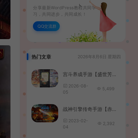
分享最新WordPress教程共同学
习，共同进步，共同成长！
QQ交流群
热门文章
2026年8月6日 星期四
宫斗养成手游【盛世芳華多区跨服代金券本地优化版】最新整理单机一键即玩端+Linux手工服务端+CDK授权后台+安卓+详细搭建教程
2026-08-
5,499
05
战神引擎传奇手游【赤血火龙免授权修复版】最新整理WIN系特色服务端+安卓苹果双端+GM后台+详细搭建教程
2023-02-
2,392
04