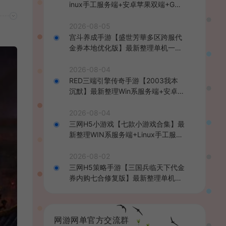
inux手工服务端+安卓苹果双端+GM
后台+详细搭建教程+全套源码+视频
教程
2026-08-05
宫斗养成手游【盛世芳華多区跨服代
金券本地优化版】最新整理单机一键
即玩端+Linux手工服务端+CDK授权
后台+安卓+详细搭建教程
2026-08-04
RED三端引擎传奇手游【2003我本
沉默】最新整理Win系服务端+安卓苹
果PC三端+详细搭建教程
2026-08-04
三网H5小游戏【七款小游戏合集】最
新整理WIN系服务端+Linux手工服务
端+详细搭建教程
2026-08-02
三网H5策略手游【三国兵临天下代金
券内购七合修复版】最新整理单机一
键即玩镜像端+Linux手工服务端+管
理后台+GM授权后台+简易安卓客户
端+详细搭建教程+视频教程
网游网单官方交流群