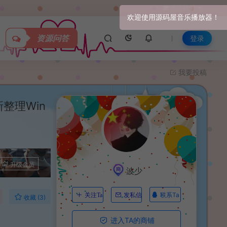
关于我们
资源问答
登录
我要投稿
整理Win
升级会员
波少
联系Ta
关注Ta
发私信
收藏 (3)
进入TA的商铺