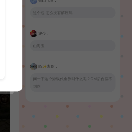
蜀山飞雪：
这个包 怎么没有解压码
波少：
山海玉
陌✨离殇：
问一下这个游戏代金券叫什么呢？GM后台搜不
到啊
wrnnr1314：
66666666666666