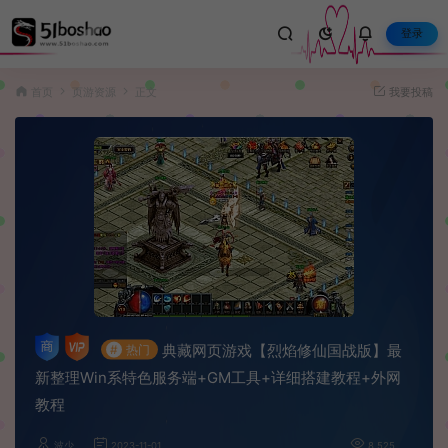
登录
首页
页游资源
正文
我要投稿
典藏网页游戏【烈焰修仙国战版】最
#
热门
新整理Win系特色服务端+GM工具+详细搭建教程+外网
教程
波少
2023-11-01
8,525