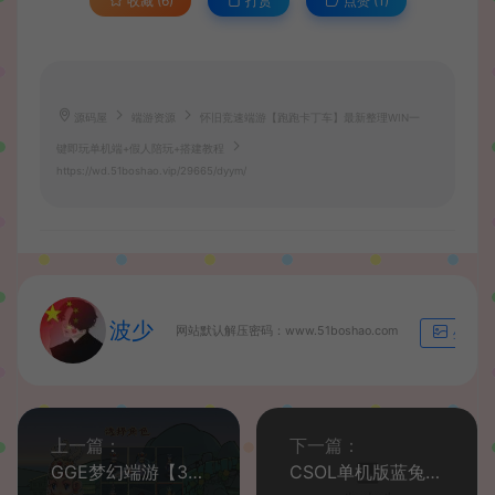
收藏 (6)
打赏
点赞 (
1
)
源码屋
端游资源
怀旧竞速端游【跑跑卡丁车】最新整理WIN一
键即玩单机端+假人陪玩+搭建教程
https://wd.51boshao.vip/29665/dyym/
波少
网站默认解压密码：www.51boshao.com
生成海
上一篇：
下一篇：
GGE梦幻端游【3静脉全套源码】最新整理WIN系一键服务端+PC客户端+全套源码+教程
CSOL单机版蓝兔羊驼随机武器生化S模式大灾变全模式超智能AI机器人