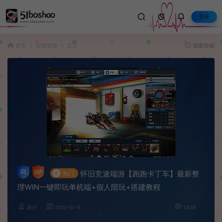
登录
首页
端游资源
正文
我要投稿
怀旧竞速端游【跑跑卡丁车】最新整
#
热门
理WIN一键即玩单机端+假人陪玩+搭建教程
波少
2023-10-14
7,548