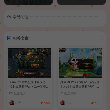
常见问题
相关文章
996引擎传奇端游【南派传
典藏MMORPG端游【醉西游
说】最新整理WIN系一键即玩
本地端】最新最新整理Win系
单机端+PC客户端+详细搭建
服务端+PC客户端+GM后台
端游资源
端游资源
教程
+详细搭建教程
波少
波少
300
300