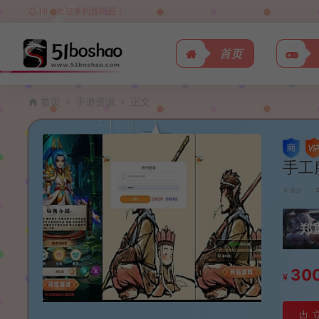
HI，欢迎来到源码屋！
首页
首页
手游资源
正文
手工
波少
郑
30
¥