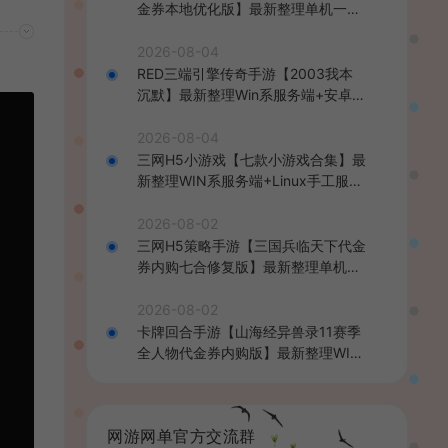
金券本地优化版】最新整理单机一键
即玩端+Linux手工服务端+CDK授权
后台+安卓+详细搭建教程
2026-08-04
RED三端引擎传奇手游【2003我本
沉默】最新整理Win系服务端+安卓苹
果PC三端+详细搭建教程
2026-08-04
三网H5小游戏【七款小游戏合集】最
新整理WIN系服务端+Linux手工服务
端+详细搭建教程
2026-08-02
三网H5策略手游【三国兵临天下代金
券内购七合修复版】最新整理单机一
键即玩镜像端+Linux手工服务端+管
理后台+GM授权后台+简易安卓客户
2026-08-02
端+详细搭建教程+视频教程
卡牌回合手游【山海经异兽录11赛季
全人物代金券内购版】最新整理WIN
系服务端+授权GM后台+管理后台
+热更修改工具+安卓+详细搭建教程
网游网单官方交流群