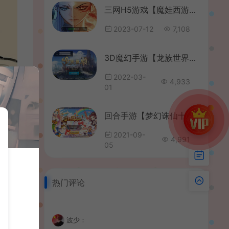
三网H5游戏【魔娃西游H5】最新整理单机一键即玩镜像端+Linux手工服务端+GM后台+详细搭建教程
2023-07-12
7,108
3D魔幻手游【龙族世界】最新整理Linux手工端+安卓苹果双端+客户端解密工具+CDK授权后台+详细搭建教程
2022-03-
4,933
01
回合手游【梦幻诛仙十三职业微中变增幅版】最新整理手工端+安卓苹果双端+GM后台+详细搭建教程
2021-09-
4,991
05
热门评论
波少：