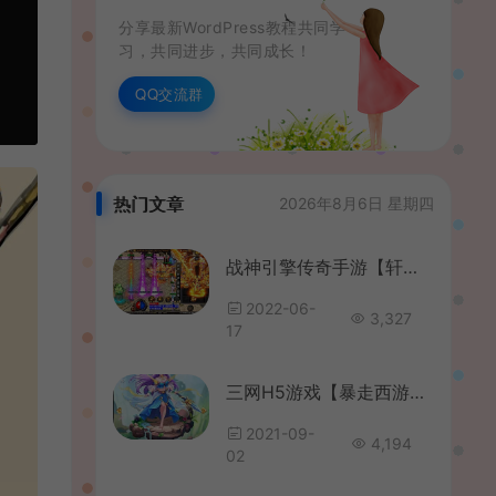
分享最新WordPress教程共同学
习，共同进步，共同成长！
QQ交流群
热门文章
2026年8月6日 星期四
战神引擎传奇手游【轩辕传奇第三季白猪修复版】最新整理WIN系靓装服务端+安卓+GM授权后台+详细搭建教程
2022-06-
3,327
17
三网H5游戏【暴走西游H5】最新整理WIN系服务端+GM授权后台+详细搭建教程
2021-09-
4,194
02