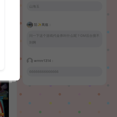
山海玉
陌✨离殇：
问一下这个游戏代金券叫什么呢？GM后台搜不
到啊
wrnnr1314：
66666666666666
習慣性♠思念：
有没BUG