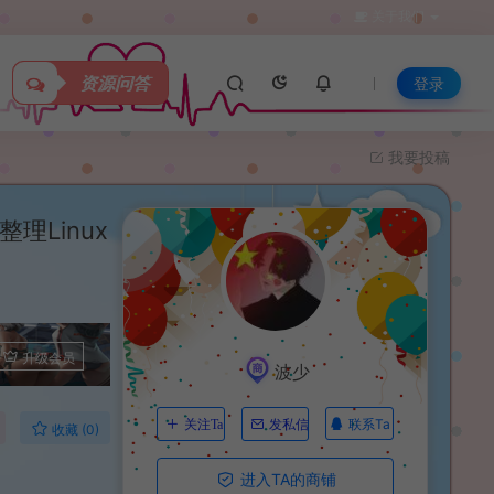
关于我们
资源问答
登录
我要投稿
理Linux
升级会员
波少
联系Ta
关注Ta
发私信
收藏 (0)
进入TA的商铺