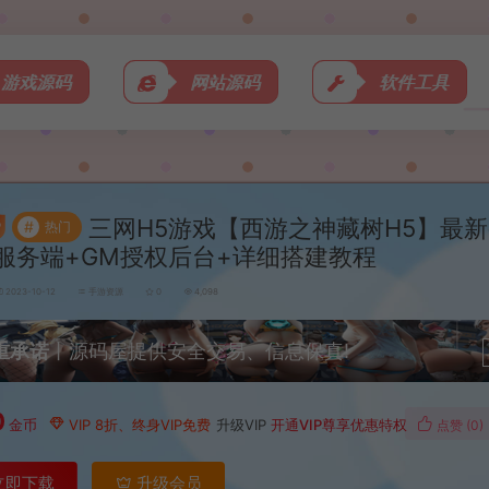
游戏源码
网站源码
软件工具
三网H5游戏【西游之神藏树H5】最新整
#
热门
服务端+GM授权后台+详细搭建教程
2023-10-12
手游资源
0
4,098
重承诺
丨源码屋提供安全交易、信息保真!
0
金币
VIP 8折、终身VIP免费
升级VIP
开通VIP尊享优惠特权
点赞 (
0
)
立即下载
升级会员