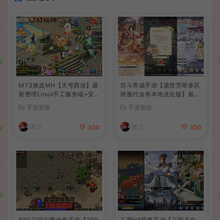
MT3换皮MH【天穹西游】最
宫斗养成手游【盛世芳華多区
新整理Linux手工服务端+安
跨服代金券本地优化版】最新
卓苹果双端+GM后台+详细搭
整理单机一键即玩端+Linux
手游资源
手游资源
建教程+全套源码+视频教程
手工服务端+CDK授权后台
+安卓+详细搭建教程
波少
波少
300
300
RED三端引擎传奇手游【200
三网H5策略手游【三国兵临