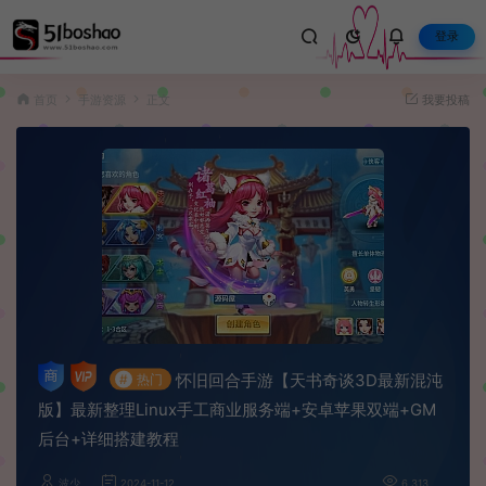
登录
首页
手游资源
正文
我要投稿
怀旧回合手游【天书奇谈3D最新混沌
#
热门
版】最新整理Linux手工商业服务端+安卓苹果双端+GM
后台+详细搭建教程
波少
2024-11-12
6,313