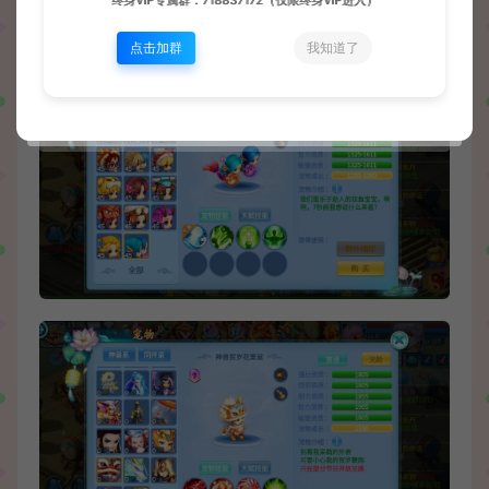
终身VIP专属群：718837172（仅限终身VIP进入）
点击加群
我知道了