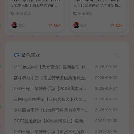
3我本沉默】最新整理Win系
天下代金券内购七合修复版】
服务端+安卓苹果PC三端+详
最新整理单机一键即玩镜像端
手游资源
手游资源
细搭建教程
+Linux手工服务端+管理后台
+GM授权后台+简易安卓客户
波少
波少
300
300
端+详细搭建教程+视频教程
猜你喜欢
MT3换皮MH【天穹西游】最新整理Linux手工服务端+安卓苹果双端+GM后台+详细搭建教程+全套源码+视频教程
2026-08-06
宫斗养成手游【盛世芳華多区跨服代金券本地优化版】最新整理单机一键即玩端+Linux手工服务端+CDK授权后台+安卓+详细搭建教程
2026-08-05
RED三端引擎传奇手游【2003我本沉默】最新整理Win系服务端+安卓苹果PC三端+详细搭建教程
2026-08-04
三网H5策略手游【三国兵临天下代金券内购七合修复版】最新整理单机一键即玩镜像端+Linux手工服务端+管理后台+GM授权后台+简易安卓客户端+详细搭建教程+视频教程
2026-08-02
卡牌回合手游【山海经异兽录11赛季全人物代金券内购版】最新整理WIN系服务端+授权GM后台+管理后台+热更修改工具+安卓+详细搭建教程
2026-08-02
GGE2互通西游【神界天海西柚】最新整理Win系服务端+安卓苹果PC三端+内置GM工具+全套源码+详细搭建教程+视频教程
2026-07-30
RED三端引擎传奇手游【聚义木剑沉默高仿嘟嘟沉默】最新整理Win系服务端+安卓苹果PC三端+详细搭建教程
2026-07-29