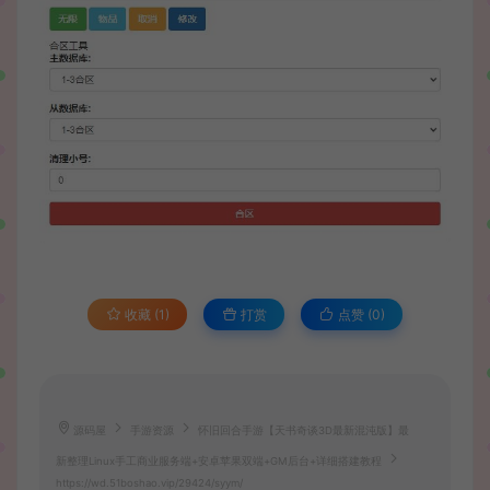
收藏 (1)
打赏
点赞 (
0
)
源码屋
手游资源
怀旧回合手游【天书奇谈3D最新混沌版】最
新整理Linux手工商业服务端+安卓苹果双端+GM后台+详细搭建教程
https://wd.51boshao.vip/29424/syym/