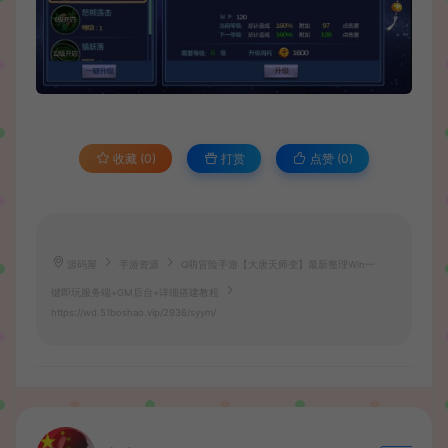
收藏 (0)
打赏
点赞 (
0
)
源码屋
手游资源
Q萌冒险手游【大唐天师变】最新整理Win一
键即玩服务端+GM后台+详细搭建教程
https://wd.51boshao.vip/2936/syym/