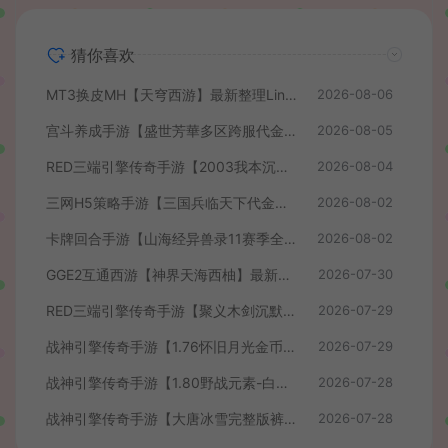
猜你喜欢
MT3换皮MH【天穹西游】最新整理Linux手工服务端+安卓苹果双端+GM后台+详细搭建教程+全套源码+视频教程
2026-08-06
宫斗养成手游【盛世芳華多区跨服代金券本地优化版】最新整理单机一键即玩端+Linux手工服务端+CDK授权后台+安卓+详细搭建教程
2026-08-05
RED三端引擎传奇手游【2003我本沉默】最新整理Win系服务端+安卓苹果PC三端+详细搭建教程
2026-08-04
三网H5策略手游【三国兵临天下代金券内购七合修复版】最新整理单机一键即玩镜像端+Linux手工服务端+管理后台+GM授权后台+简易安卓客户端+详细搭建教程+视频教程
2026-08-02
卡牌回合手游【山海经异兽录11赛季全人物代金券内购版】最新整理WIN系服务端+授权GM后台+管理后台+热更修改工具+安卓+详细搭建教程
2026-08-02
GGE2互通西游【神界天海西柚】最新整理Win系服务端+安卓苹果PC三端+内置GM工具+全套源码+详细搭建教程+视频教程
2026-07-30
RED三端引擎传奇手游【聚义木剑沉默高仿嘟嘟沉默】最新整理Win系服务端+安卓苹果PC三端+详细搭建教程
2026-07-29
战神引擎传奇手游【1.76怀旧月光金币版】最新整理Win系复古服务端+安卓苹果双端+GM授权物品后台+详细搭建教程
2026-07-29
战神引擎传奇手游【1.80野战元素-白猪7.2免授权】最新整理Win系特色服务端+安卓+GM授权物品后台+详细搭建教程
2026-07-28
战神引擎传奇手游【大唐冰雪完整版裤衩7.0免授权】最新整理Win系特色服务端+GM授权后台+安卓苹果双端+详细搭建教程
2026-07-28