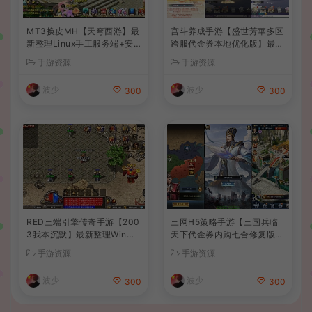
MT3换皮MH【天穹西游】最
宫斗养成手游【盛世芳華多区
新整理Linux手工服务端+安
跨服代金券本地优化版】最新
卓苹果双端+GM后台+详细搭
整理单机一键即玩端+Linux
手游资源
手游资源
建教程+全套源码+视频教程
手工服务端+CDK授权后台
+安卓+详细搭建教程
波少
波少
300
300
RED三端引擎传奇手游【200
三网H5策略手游【三国兵临
3我本沉默】最新整理Win系
天下代金券内购七合修复版】
服务端+安卓苹果PC三端+详
最新整理单机一键即玩镜像端
手游资源
手游资源
细搭建教程
+Linux手工服务端+管理后台
+GM授权后台+简易安卓客户
波少
波少
300
300
端+详细搭建教程+视频教程