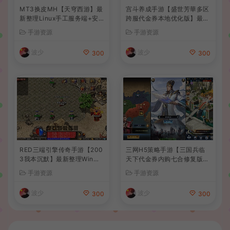
MT3换皮MH【天穹西游】最
宫斗养成手游【盛世芳華多区
新整理Linux手工服务端+安
跨服代金券本地优化版】最新
卓苹果双端+GM后台+详细搭
整理单机一键即玩端+Linux
手游资源
手游资源
建教程+全套源码+视频教程
手工服务端+CDK授权后台
+安卓+详细搭建教程
波少
波少
300
300
RED三端引擎传奇手游【200
三网H5策略手游【三国兵临
3我本沉默】最新整理Win系
天下代金券内购七合修复版】
服务端+安卓苹果PC三端+详
最新整理单机一键即玩镜像端
手游资源
手游资源
细搭建教程
+Linux手工服务端+管理后台
+GM授权后台+简易安卓客户
波少
波少
300
300
端+详细搭建教程+视频教程