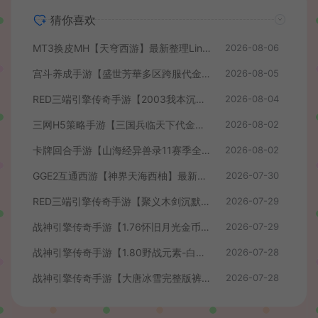
猜你喜欢
MT3换皮MH【天穹西游】最新整理Linux手工服务端+安卓苹果双端+GM后台+详细搭建教程+全套源码+视频教程
2026-08-06
宫斗养成手游【盛世芳華多区跨服代金券本地优化版】最新整理单机一键即玩端+Linux手工服务端+CDK授权后台+安卓+详细搭建教程
2026-08-05
RED三端引擎传奇手游【2003我本沉默】最新整理Win系服务端+安卓苹果PC三端+详细搭建教程
2026-08-04
三网H5策略手游【三国兵临天下代金券内购七合修复版】最新整理单机一键即玩镜像端+Linux手工服务端+管理后台+GM授权后台+简易安卓客户端+详细搭建教程+视频教程
2026-08-02
卡牌回合手游【山海经异兽录11赛季全人物代金券内购版】最新整理WIN系服务端+授权GM后台+管理后台+热更修改工具+安卓+详细搭建教程
2026-08-02
GGE2互通西游【神界天海西柚】最新整理Win系服务端+安卓苹果PC三端+内置GM工具+全套源码+详细搭建教程+视频教程
2026-07-30
RED三端引擎传奇手游【聚义木剑沉默高仿嘟嘟沉默】最新整理Win系服务端+安卓苹果PC三端+详细搭建教程
2026-07-29
战神引擎传奇手游【1.76怀旧月光金币版】最新整理Win系复古服务端+安卓苹果双端+GM授权物品后台+详细搭建教程
2026-07-29
战神引擎传奇手游【1.80野战元素-白猪7.2免授权】最新整理Win系特色服务端+安卓+GM授权物品后台+详细搭建教程
2026-07-28
战神引擎传奇手游【大唐冰雪完整版裤衩7.0免授权】最新整理Win系特色服务端+GM授权后台+安卓苹果双端+详细搭建教程
2026-07-28