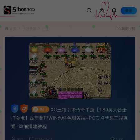
登录
首页
手游资源
正文
我要投稿
XO三端引擎传奇手游【1.80昊天合击
#
热门
打金版】最新整理WIN系特色服务端+PC安卓苹果三端互
通+详细搭建教程
波少
2024-02-07
5,871