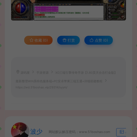
收藏 (0)
打赏
点赞 (
0
)
源码屋
手游资源
XO三端引擎传奇手游【1.80昊天合击打金版】
最新整理WIN系特色服务端+PC安卓苹果三端互通+详细搭建教程
https://wd.51boshao.vip/29314/syym/
波少
网站默认解压密码：www.51boshao.com
生成海