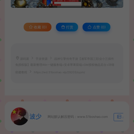
收藏 (0)
打赏
点赞 (
0
)
源码屋
手游资源
战神引擎传奇手游【湘军帝国三职业小兰插件
免授权版】最新整理Win一键服务端+安卓苹果双端+GM授权物品后台+详细
搭建教程
https://wd.51boshao.vip/29203/syym/
波少
网站默认解压密码：www.51boshao.com
生成海