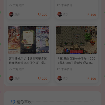
后台+详细搭建教程
卓苹果双端+GM后台+详细搭
手游资源
手游资源
建教程+全套源码+视频教程
波少
波少
300
300
宫斗养成手游【盛世芳華多区
RED三端引擎传奇手游【200
跨服代金券本地优化版】最新
3我本沉默】最新整理Win系
整理单机一键即玩端+Linux
服务端+安卓苹果PC三端+详
手游资源
手游资源
手工服务端+CDK授权后台
细搭建教程
+安卓+详细搭建教程
波少
波少
300
300
猜你喜欢