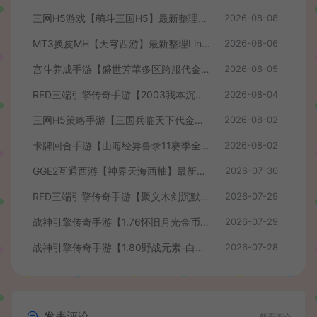
三网H5游戏【萌斗三国H5】最新整理WIN系服务端+GM后台+详细搭建教程
2026-08-08
MT3换皮MH【天穹西游】最新整理Linux手工服务端+安卓苹果双端+GM后台+详细搭建教程+全套源码+视频教程
2026-08-06
宫斗养成手游【盛世芳華多区跨服代金券本地优化版】最新整理单机一键即玩端+Linux手工服务端+CDK授权后台+安卓+详细搭建教程
2026-08-05
RED三端引擎传奇手游【2003我本沉默】最新整理Win系服务端+安卓苹果PC三端+详细搭建教程
2026-08-04
三网H5策略手游【三国兵临天下代金券内购七合修复版】最新整理单机一键即玩镜像端+Linux手工服务端+管理后台+GM授权后台+简易安卓客户端+详细搭建教程+视频教程
2026-08-02
卡牌回合手游【山海经异兽录11赛季全人物代金券内购版】最新整理WIN系服务端+授权GM后台+管理后台+热更修改工具+安卓+详细搭建教程
2026-08-02
GGE2互通西游【神界天海西柚】最新整理Win系服务端+安卓苹果PC三端+内置GM工具+全套源码+详细搭建教程+视频教程
2026-07-30
RED三端引擎传奇手游【聚义木剑沉默高仿嘟嘟沉默】最新整理Win系服务端+安卓苹果PC三端+详细搭建教程
2026-07-29
战神引擎传奇手游【1.76怀旧月光金币版】最新整理Win系复古服务端+安卓苹果双端+GM授权物品后台+详细搭建教程
2026-07-29
战神引擎传奇手游【1.80野战元素-白猪7.2免授权】最新整理Win系特色服务端+安卓+GM授权物品后台+详细搭建教程
2026-07-28
发表评论