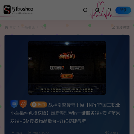
登录
首页
手游资源
正文
我要投稿
战神引擎传奇手游【湘军帝国三职业
#
热门
小兰插件免授权版】最新整理Win一键服务端+安卓苹果
双端+GM授权物品后台+详细搭建教程
波少
2023-10-03
6,927