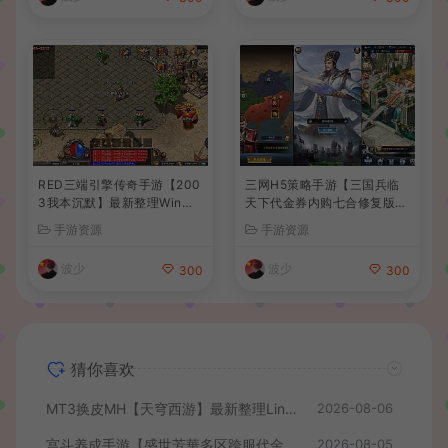
RED三端引擎传奇手游【200
三网H5策略手游【三国兵临
3我本沉默】最新整理Win系
天下代金券内购七合修复版】
服务端+安卓苹果PC三端+详
最新整理单机一键即玩镜像端
手游资源
手游资源
细搭建教程
+Linux手工服务端+管理后台
+GM授权后台+简易安卓客户
波少
波少
300
300
端+详细搭建教程+视频教程
猜你喜欢
MT3换皮MH【天穹西游】最新整理Linux手工服务端+安卓苹果双端+GM后台+详细搭建教程+全套源码+视频教程
2026-08-06
宫斗养成手游【盛世芳華多区跨服代金券本地优化版】最新整理单机一键即玩端+Linux手工服务端+CDK授权后台+安卓+详细搭建教程
2026-08-05