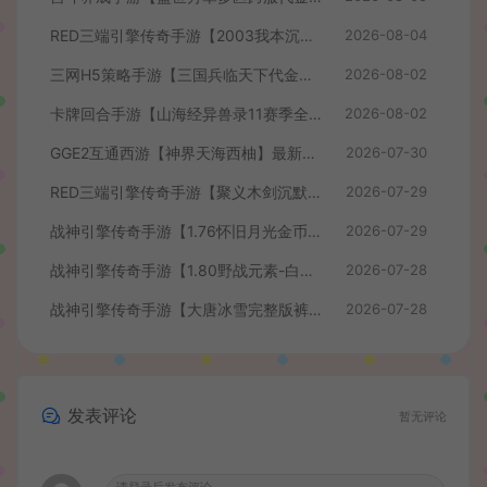
RED三端引擎传奇手游【2003我本沉默】最新整理Win系服务端+安卓苹果PC三端+详细搭建教程
2026-08-04
三网H5策略手游【三国兵临天下代金券内购七合修复版】最新整理单机一键即玩镜像端+Linux手工服务端+管理后台+GM授权后台+简易安卓客户端+详细搭建教程+视频教程
2026-08-02
卡牌回合手游【山海经异兽录11赛季全人物代金券内购版】最新整理WIN系服务端+授权GM后台+管理后台+热更修改工具+安卓+详细搭建教程
2026-08-02
GGE2互通西游【神界天海西柚】最新整理Win系服务端+安卓苹果PC三端+内置GM工具+全套源码+详细搭建教程+视频教程
2026-07-30
RED三端引擎传奇手游【聚义木剑沉默高仿嘟嘟沉默】最新整理Win系服务端+安卓苹果PC三端+详细搭建教程
2026-07-29
战神引擎传奇手游【1.76怀旧月光金币版】最新整理Win系复古服务端+安卓苹果双端+GM授权物品后台+详细搭建教程
2026-07-29
战神引擎传奇手游【1.80野战元素-白猪7.2免授权】最新整理Win系特色服务端+安卓+GM授权物品后台+详细搭建教程
2026-07-28
战神引擎传奇手游【大唐冰雪完整版裤衩7.0免授权】最新整理Win系特色服务端+GM授权后台+安卓苹果双端+详细搭建教程
2026-07-28
发表评论
暂无评论