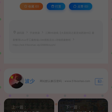
收藏 (0)
打赏
点赞 (
0
)
源码屋
手游资源
三网H5游戏【大圣轮回之新灵动西游H5】最
新整理Linux手工服务端+GM授权后台+详细搭建教程
https://wd.51boshao.vip/28886/syym/
波少
网站默认解压密码：www.51boshao.com
生成海
上一篇：
下一篇：