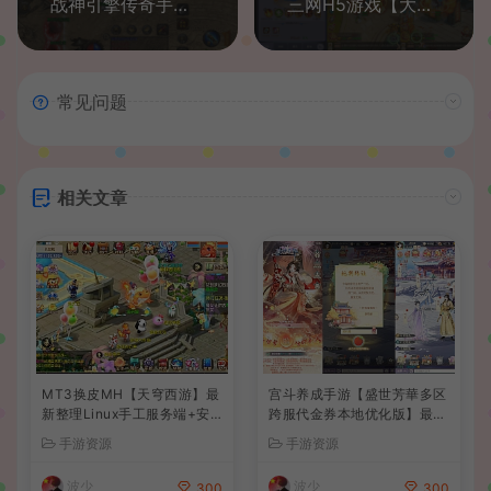
战神引擎传奇手游【1.80新王者战神降龙二大陆】最新整理Win一键服务端+安卓苹果双端+GM授权后台+详细搭建教程
三网H5游戏【大圣轮回之爱玩西游H5】最新整理Linux手工服务端+GM授权后台+安卓+详细搭建教程
常见问题
相关文章
MT3换皮MH【天穹西游】最
宫斗养成手游【盛世芳華多区
新整理Linux手工服务端+安
跨服代金券本地优化版】最新
卓苹果双端+GM后台+详细搭
整理单机一键即玩端+Linux
手游资源
手游资源
建教程+全套源码+视频教程
手工服务端+CDK授权后台
+安卓+详细搭建教程
波少
波少
300
300