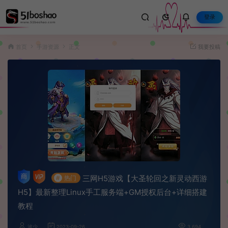
登录
首页
手游资源
正文
我要投稿
三网H5游戏【大圣轮回之新灵动西游
#
热门
H5】最新整理Linux手工服务端+GM授权后台+详细搭建
教程
波少
2023-09-26
3,694