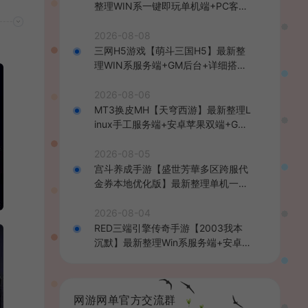
整理WIN系一键即玩单机端+PC客户
端+详细搭建教程
2026-08-08
三网H5游戏【萌斗三国H5】最新整
理WIN系服务端+GM后台+详细搭建
教程
2026-08-06
MT3换皮MH【天穹西游】最新整理L
inux手工服务端+安卓苹果双端+GM
后台+详细搭建教程+全套源码+视频
教程
2026-08-05
宫斗养成手游【盛世芳華多区跨服代
金券本地优化版】最新整理单机一键
即玩端+Linux手工服务端+CDK授权
后台+安卓+详细搭建教程
2026-08-04
RED三端引擎传奇手游【2003我本
沉默】最新整理Win系服务端+安卓苹
果PC三端+详细搭建教程
网游网单官方交流群