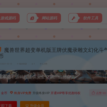
游戏源码
网站源码
软件工具
魔兽世界超变单机版王牌伏魔录雕文幻化斗
币
2021-10-13
端游资源
1
2,298
重承诺
丨源码屋提供安全交易、信息保真!
0
金币
终身VIP免费
升级终身VIP
开通VIP尊享优惠特权
点赞 (
0
)
立即下载
升级会员