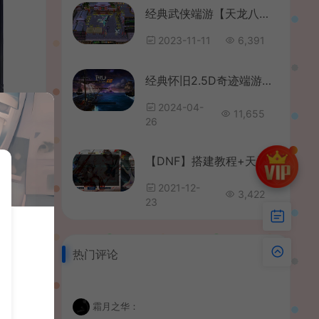
经典武侠端游【天龙八部之怀旧仙侣灵武】最新整理Linux手工服务端+PC客户端+GM工具+详细搭建教程
2023-11-11
6,391
经典怀旧2.5D奇迹端游【怀旧奇迹S18-2】最新整理Win一键即玩服务端+PC客户端+网页注册+详细搭建教程
2024-04-
11,655
26
【DNF】搭建教程+天子登录器使用教程
2021-12-
3,422
23
热门评论
霜月之华：