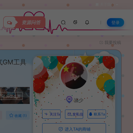
关于我们
资源问答
登录
我要投稿
气GM工具
升级会员
波少
联系Ta
关注Ta
发私信
收藏 (1)
进入TA的商铺