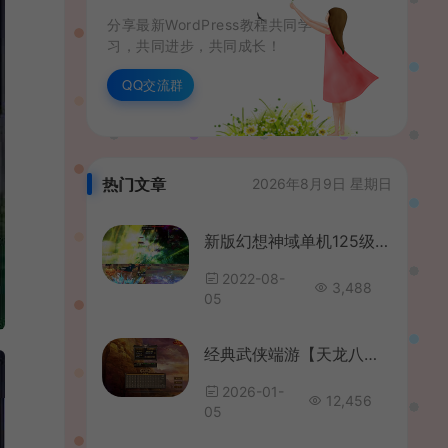
分享最新WordPress教程共同学
习，共同进步，共同成长！
QQ交流群
热门文章
2026年8月9日 星期日
新版幻想神域单机125级14职业新地图时装坐骑源神送GM网游单机PC
2022-08-
3,488
05
经典武侠端游【天龙八部之怀旧天龙源端64位】最新整理Linux+WIN手工服务端+PC客户端+GM工具+网页注册+网页充值+详细搭建教程+视频教程
2026-01-
12,456
05