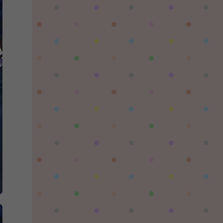
陌✨离殇：
问一下这个游戏代金券叫什么呢？GM后台搜不
到啊