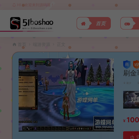
HI，欢迎来到源码屋！
首页
首页
端游资源
正文
刷金
波少
郑
10
¥