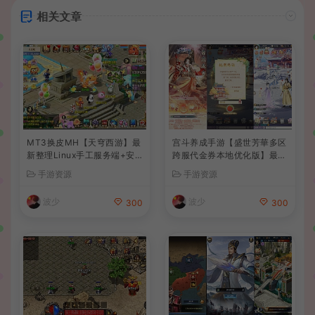
相关文章
MT3换皮MH【天穹西游】最
宫斗养成手游【盛世芳華多区
新整理Linux手工服务端+安
跨服代金券本地优化版】最新
卓苹果双端+GM后台+详细搭
整理单机一键即玩端+Linux
手游资源
手游资源
建教程+全套源码+视频教程
手工服务端+CDK授权后台
+安卓+详细搭建教程
波少
波少
300
300