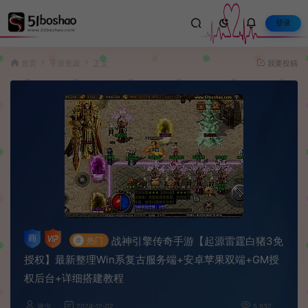
登录
首页
手游资源
正文
我要投稿
战神引擎传奇手游【起源雷霆白猪3免
#
热门
授权】最新整理Win系复古服务端+安卓苹果双端+GM授
权后台+详细搭建教程
波少
2024-12-02
5,932