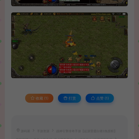
收藏 (1)
打赏
点赞 (
1
)
源码屋
手游资源
战神引擎传奇手游【起源雷霆白猪3免授权】