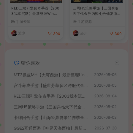
RED三端引擎传奇手游【200
三网H5策略手游【三国兵临
3我本沉默】最新整理Win系
天下代金券内购七合修复版】
服务端+安卓苹果PC三端+详
最新整理单机一键即玩镜像端
手游资源
手游资源
细搭建教程
+Linux手工服务端+管理后台
+GM授权后台+简易安卓客户
波少
波少
300
300
端+详细搭建教程+视频教程
猜你喜欢
MT3换皮MH【天穹西游】最新整理Linux手工服务端+安卓苹果双端+GM后台+详细搭建教程+全套源码+视频教程
2026-08-06
宫斗养成手游【盛世芳華多区跨服代金券本地优化版】最新整理单机一键即玩端+Linux手工服务端+CDK授权后台+安卓+详细搭建教程
2026-08-05
RED三端引擎传奇手游【2003我本沉默】最新整理Win系服务端+安卓苹果PC三端+详细搭建教程
2026-08-04
三网H5策略手游【三国兵临天下代金券内购七合修复版】最新整理单机一键即玩镜像端+Linux手工服务端+管理后台+GM授权后台+简易安卓客户端+详细搭建教程+视频教程
2026-08-02
卡牌回合手游【山海经异兽录11赛季全人物代金券内购版】最新整理WIN系服务端+授权GM后台+管理后台+热更修改工具+安卓+详细搭建教程
2026-08-02
GGE2互通西游【神界天海西柚】最新整理Win系服务端+安卓苹果PC三端+内置GM工具+全套源码+详细搭建教程+视频教程
2026-07-30