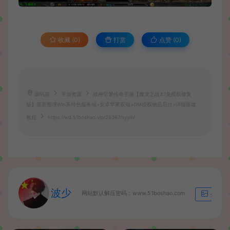
收藏 (0)
打赏
点赞 (
0
)
源码屋
手游资源
战神引擎传奇手游【魔龙之战3.1免授权修复
版】最新整理Win系特色服务端+安卓苹果双端+GM授权物品后台+详细搭建
教程
https://wd.51boshao.vip/28367/syym/
波少
网站默认解压密码：www.51boshao.com
生成海