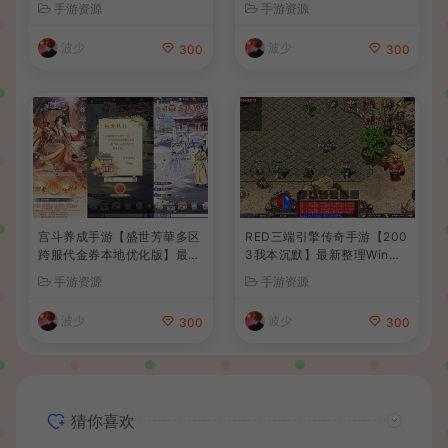
手游资源
手游资源
建教程+全套源码+视频教程
波少
波少
300
300
宫斗养成手游【盛世芳華多区
RED三端引擎传奇手游【200
跨服代金券本地优化版】最新
3我本沉默】最新整理Win系
整理单机一键即玩端+Linux
服务端+安卓苹果PC三端+详
手游资源
手游资源
手工服务端+CDK授权后台
细搭建教程
+安卓+详细搭建教程
波少
波少
300
300
猜你喜欢