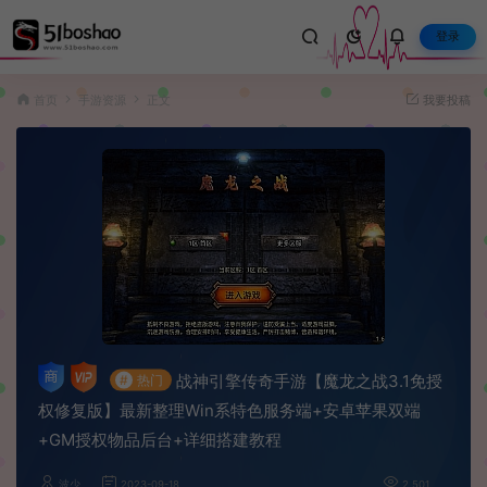
登录
首页
手游资源
正文
我要投稿
战神引擎传奇手游【魔龙之战3.1免授
#
热门
权修复版】最新整理Win系特色服务端+安卓苹果双端
+GM授权物品后台+详细搭建教程
波少
2023-09-18
2,501