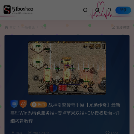
登录
首页
手游资源
正文
我要投稿
战神引擎传奇手游【兄弟传奇】最新
#
热门
整理Win系特色服务端+安卓苹果双端+GM授权后台+详
细搭建教程
波少
2023-09-18
7,506