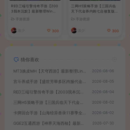
RED三端引擎传奇手游【200
三网H5策略手游【三国兵临
3我本沉默】最新整理Win系
天下代金券内购七合修复版】
服务端+安卓苹果PC三端+详
最新整理单机一键即玩镜像端
手游资源
手游资源
细搭建教程
+Linux手工服务端+管理后台
+GM授权后台+简易安卓客户
波少
波少
300
300
端+详细搭建教程+视频教程
猜你喜欢
MT3换皮MH【天穹西游】最新整理Linux手工服务端+安卓苹果双端+GM后台+详细搭建教程+全套源码+视频教程
2026-08-06
宫斗养成手游【盛世芳華多区跨服代金券本地优化版】最新整理单机一键即玩端+Linux手工服务端+CDK授权后台+安卓+详细搭建教程
2026-08-05
RED三端引擎传奇手游【2003我本沉默】最新整理Win系服务端+安卓苹果PC三端+详细搭建教程
2026-08-04
三网H5策略手游【三国兵临天下代金券内购七合修复版】最新整理单机一键即玩镜像端+Linux手工服务端+管理后台+GM授权后台+简易安卓客户端+详细搭建教程+视频教程
2026-08-02
卡牌回合手游【山海经异兽录11赛季全人物代金券内购版】最新整理WIN系服务端+授权GM后台+管理后台+热更修改工具+安卓+详细搭建教程
2026-08-02
GGE2互通西游【神界天海西柚】最新整理Win系服务端+安卓苹果PC三端+内置GM工具+全套源码+详细搭建教程+视频教程
2026-07-30