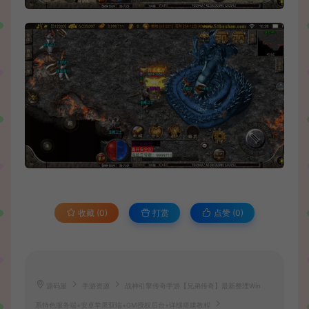
收藏 (0)
打赏
点赞 (
0
)
源码屋
手游资源
战神引擎传奇手游【兄弟传奇】最新整理Win
系特色服务端+安卓苹果双端+GM授权后台+详细搭建教程