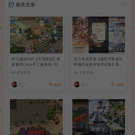
相关文章
MT3换皮MH【天穹西游】最
宫斗养成手游【盛世芳華多区
新整理Linux手工服务端+安
跨服代金券本地优化版】最新
卓苹果双端+GM后台+详细搭
整理单机一键即玩端+Linux
手游资源
手游资源
建教程+全套源码+视频教程
手工服务端+CDK授权后台
+安卓+详细搭建教程
波少
波少
300
300