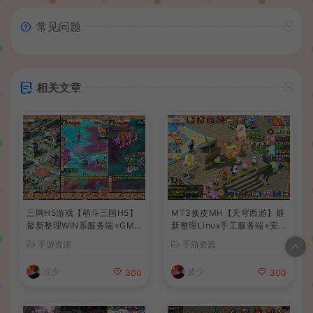
常见问题
相关文章
三网H5游戏【萌斗三国H5】
MT3换皮MH【天穹西游】最
最新整理WIN系服务端+GM
新整理Linux手工服务端+安
后台+详细搭建教程
卓苹果双端+GM后台+详细搭
手游资源
手游资源
建教程+全套源码+视频教程
波少
波少
300
300