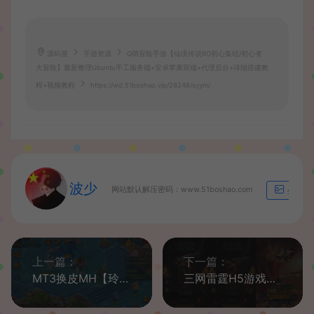
源码屋
手游资源
Q萌冒险手游【仙境传说RO初心集结/初心者
大冒险】最新整理Ubuntu手工服务端+安卓苹果双端+代理后台+详细搭建教
程+视频教程
https://wd.51boshao.vip/28246/syym/
波少
网站默认解压密码：www.51boshao.com
生成海
上一篇：
下一篇：
MT3换皮MH【玲珑西游冰雪版】最新整理Linux手工服务端+安卓苹果双端+GM后台+详细搭建教程+全套源码+赞助攻略掉落说明
三网雷霆H5游戏【神魔战意雷霆H5跨服版】最新整理一键既玩镜像服务端+Linux手工服务端+多区跨服+GM授权后台+详细搭建教程