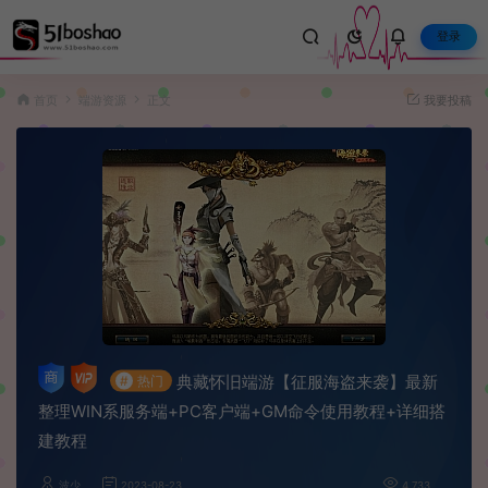
登录
首页
端游资源
正文
我要投稿
典藏怀旧端游【征服海盗来袭】最新
#
热门
整理WIN系服务端+PC客户端+GM命令使用教程+详细搭
建教程
波少
2023-08-23
4,733