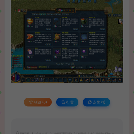
收藏 (0)
打赏
点赞 (
1
)
源码屋
端游资源
典藏怀旧端游【征服海盗来袭】最新整理WIN