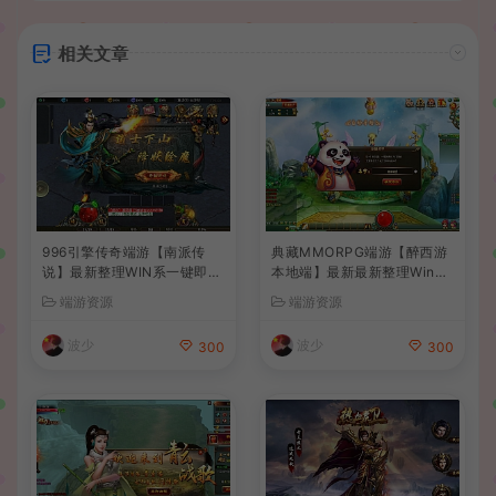
相关文章
996引擎传奇端游【南派传
典藏MMORPG端游【醉西游
说】最新整理WIN系一键即玩
本地端】最新最新整理Win系
单机端+PC客户端+详细搭建
服务端+PC客户端+GM后台
端游资源
端游资源
教程
+详细搭建教程
波少
波少
300
300