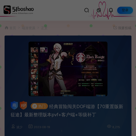
登录
首页
端游资源
正文
我要投稿
经典冒险闯关DOF端游【70重置版新
#
热门
征途】最新整理版本pvf+客户端+等级补丁
波少
2023-08-19
8,215