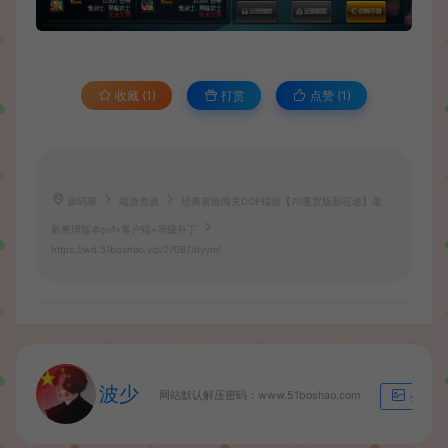
收藏 (1)
打赏
点赞 (
1
)
源码屋
端游资源
经典冒险闯关DOF端游【70重置版新征途】最
新整理版本pvf+客户端+等级补丁
https://wd.51boshao.vip/27087/dyym/
波少
网站默认解压密码：www.51boshao.com
生成海