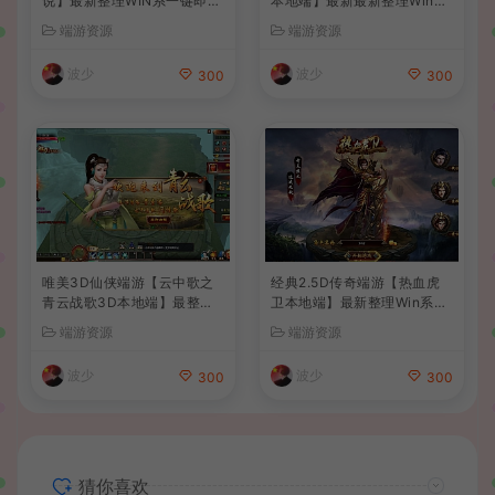
说】最新整理WIN系一键即玩
本地端】最新最新整理Win系
单机端+PC客户端+详细搭建
服务端+PC客户端+GM后台
端游资源
端游资源
教程
+详细搭建教程
波少
波少
300
300
唯美3D仙侠端游【云中歌之
经典2.5D传奇端游【热血虎
青云战歌3D本地端】最整理
卫本地端】最新整理Win系服
Win系服务端+PC客户端+G
务端+PC客户端+详细搭建教
端游资源
端游资源
M工具+详细搭建教程
程
波少
波少
300
300
猜你喜欢