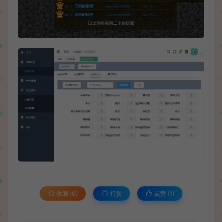
收藏 (0)
打赏
点赞 (
1
)