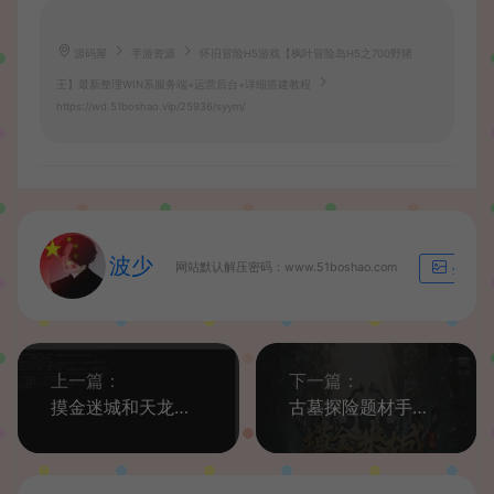
源码屋
手游资源
怀旧冒险H5游戏【枫叶冒险岛H5之700野猪
王】最新整理WIN系服务端+运营后台+详细搭建教程
https://wd.51boshao.vip/25936/syym/
波少
网站默认解压密码：www.51boshao.com
生成海
上一篇：
下一篇：
摸金迷城和天龙荣耀客户端解密工具+详细视频教程
古墓探险题材手游【摸金迷城免编译版】最新整理Linux手工服务端+安卓苹果双端+运营后台+GM授权后台+详细搭建教程