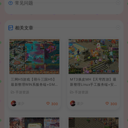
常见问题
相关文章
三网H5游戏【萌斗三国H5】
MT3换皮MH【天穹西游】最
最新整理WIN系服务端+GM
新整理Linux手工服务端+安
后台+详细搭建教程
卓苹果双端+GM后台+详细搭
手游资源
手游资源
建教程+全套源码+视频教程
波少
波少
300
300