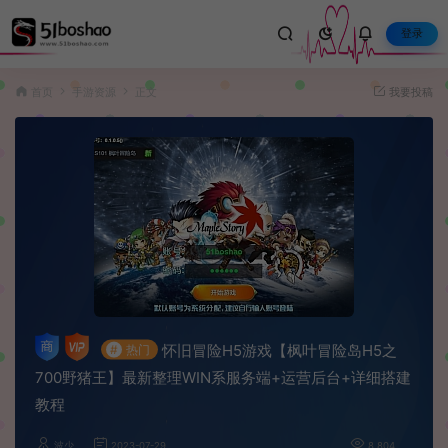
登录
首页
手游资源
正文
我要投稿
怀旧冒险H5游戏【枫叶冒险岛H5之
#
热门
700野猪王】最新整理WIN系服务端+运营后台+详细搭建
教程
波少
2023-07-29
8,804