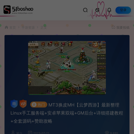
登录
首页
手游资源
正文
我要投稿
MT3换皮MH【云梦西游】最新整理
#
热门
Linux手工服务端+安卓苹果双端+GM后台+详细搭建教程
+全套源码+赞助攻略
波少
2023-07-21
9,695