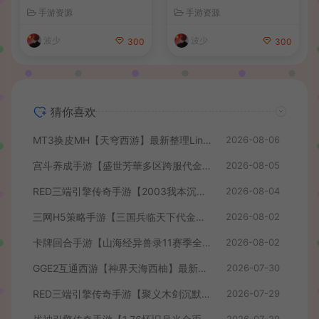
服务端+安卓苹果PC三端+详
最新整理单机一键即玩镜像端
手游资源
手游资源
细搭建教程
+Linux手工服务端+管理后台
+GM授权后台+简易安卓客户
波少
波少
300
300
端+详细搭建教程+视频教程
猜你喜欢
MT3换皮MH【天穹西游】最新整理Linux手工服务端+安卓苹果双端+GM后台+详细搭建教程+全套源码+视频教程
2026-08-06
宫斗养成手游【盛世芳華多区跨服代金券本地优化版】最新整理单机一键即玩端+Linux手工服务端+CDK授权后台+安卓+详细搭建教程
2026-08-05
RED三端引擎传奇手游【2003我本沉默】最新整理Win系服务端+安卓苹果PC三端+详细搭建教程
2026-08-04
三网H5策略手游【三国兵临天下代金券内购七合修复版】最新整理单机一键即玩镜像端+Linux手工服务端+管理后台+GM授权后台+简易安卓客户端+详细搭建教程+视频教程
2026-08-02
卡牌回合手游【山海经异兽录11赛季全人物代金券内购版】最新整理WIN系服务端+授权GM后台+管理后台+热更修改工具+安卓+详细搭建教程
2026-08-02
GGE2互通西游【神界天海西柚】最新整理Win系服务端+安卓苹果PC三端+内置GM工具+全套源码+详细搭建教程+视频教程
2026-07-30
RED三端引擎传奇手游【聚义木剑沉默高仿嘟嘟沉默】最新整理Win系服务端+安卓苹果PC三端+详细搭建教程
2026-07-29