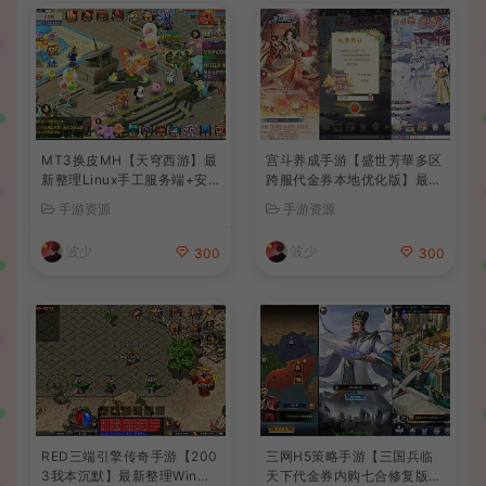
MT3换皮MH【天穹西游】最
宫斗养成手游【盛世芳華多区
新整理Linux手工服务端+安
跨服代金券本地优化版】最新
卓苹果双端+GM后台+详细搭
整理单机一键即玩端+Linux
手游资源
手游资源
建教程+全套源码+视频教程
手工服务端+CDK授权后台
+安卓+详细搭建教程
波少
波少
300
300
RED三端引擎传奇手游【200
三网H5策略手游【三国兵临
3我本沉默】最新整理Win系
天下代金券内购七合修复版】