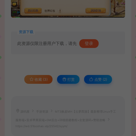
资源下载
此资源仅限注册用户下载，请先
登录
收藏 (3)
打赏
点赞 (
2
)
源码屋
手游资源
MT3换皮MH【云梦西游】最新整理Linux手工
服务端+安卓苹果双端+GM后台+详细搭建教程+全套源码+赞助攻略
https://wd.51boshao.vip/25542/syym/