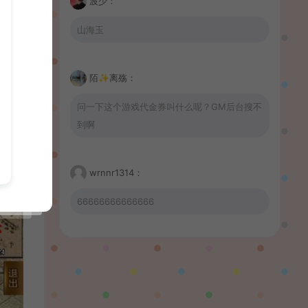
波少：
山海玉
陌✨离殇：
问一下这个游戏代金券叫什么呢？GM后台搜不
到啊
wrnnr1314：
66666666666666
習慣性♠思念：
有没BUG