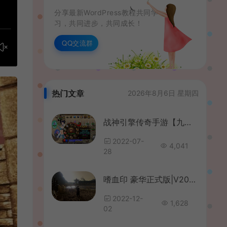
分享最新WordPress教程共同学
习，共同进步，共同成长！
QQ交流群
热门文章
2026年8月6日 星期四
战神引擎传奇手游【九一炎龙九大陆白猪版】最新整理WIN系特色修复服务端+安卓苹果双端+GM授权物品后台+详细搭建教程
2022-07-
4,041
28
嗜血印 豪华正式版|V20221128|李叔真身觉醒+创意工坊超巨量MOD合集+全DLC|解压即撸|
2022-12-
1,628
02