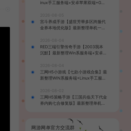
inux手工服务端+安卓苹果双端+GM
后台+详细搭建教程+全套源码+视频
教程
2026-08-05
宫斗养成手游【盛世芳華多区跨服代
金券本地优化版】最新整理单机一键
即玩端+Linux手工服务端+CDK授权
后台+安卓+详细搭建教程
2026-08-04
RED三端引擎传奇手游【2003我本
沉默】最新整理Win系服务端+安卓苹
果PC三端+详细搭建教程
2026-08-04
三网H5小游戏【七款小游戏合集】最
新整理WIN系服务端+Linux手工服务
端+详细搭建教程
2026-08-02
三网H5策略手游【三国兵临天下代金
券内购七合修复版】最新整理单机一
键即玩镜像端+Linux手工服务端+管
理后台+GM授权后台+简易安卓客户
端+详细搭建教程+视频教程
网游网单官方交流群