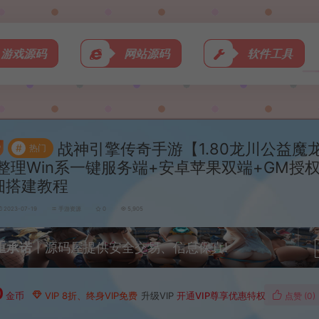
游戏源码
网站源码
软件工具
战神引擎传奇手游【1.80龙川公益魔
#
热门
整理Win系一键服务端+安卓苹果双端+GM授
细搭建教程
2023-07-19
手游资源
0
5,905
重承诺
丨源码屋提供安全交易、信息保真!
0
金币
VIP 8折、终身VIP免费
升级VIP
开通VIP尊享优惠特权
点赞 (
0
)