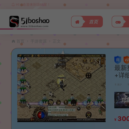
HI，欢迎来到源码屋！
首页
首页
手游资源
正文
最新
+详
波少
郑
30
¥