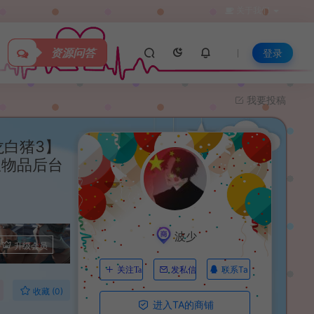
关于我们
资源问答
登录
我要投稿
龙白猪3】
权物品后台
波少
升级会员
联系Ta
关注Ta
发私信
收藏 (0)
进入TA的商铺