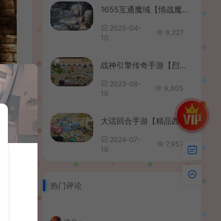
1655互通魔域【情战魔域】最新整理Win系半手工服务端+本地验证+本地注册+全套工具+详细搭建教程
2025-04-
9,227
10
战神引擎传奇手游【烈焰火龙三职业白猪3.1】最新整理Win系特色服务端+安卓苹果双端+GM授权后台+详细搭建教程
2023-08-
9,805
16
大话回合手游【精品西游之如初西游】最新整理单机一键即玩镜像端+Linux手工服务端+安卓苹果双端+代理后台+详细搭建教程
2024-07-
7,957
16
热门评论